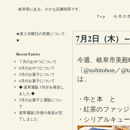
岐阜県にある、小さな読書喫茶です。
T o p
今 月 の 
★第２月曜日の営業について
7月2日（木）
★
Recent Entries
今週、岐阜市美殿
７月のおやつについて
6月のおやつについて
〔
@ushitohon
／
@t
5月のお菓子について
は、
4月のお菓子について
◆ 道草通販 3月分を発送し
ました ◆
・牛と本 と
3月のお菓子と通販につい
て
・紅茶のファッジ
道草通販2月便の発送が完
・シリアルキュー
了しました