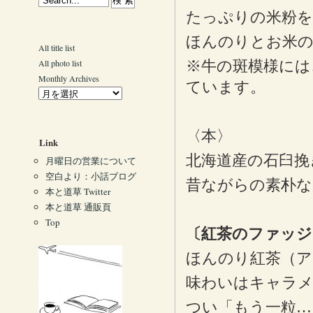
たっぷりの米粉を
ほんのりとお米
All title list
All photo list
※牛の斑模様には
Monthly Archives
ています。
〈本〉
Link
北海道産の石臼挽
月曜日の営業について
空白より：小話ブログ
昔ながらの素朴な
本と道草 Twitter
本と道草 通販頁
Top
〔紅茶のファッジ
ほんのり紅茶（ア
味わいはキャラメ
つい「もう一粒…