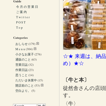
Guide
今 月 の 営 業 日
ご 案 内
T w i t t e r
P O S T
T o p
Categories
おしらせ
(179)
M e n u
(304)
小さなお菓子
(276)
☆★ 来週は、納
通販のこと
(63)
め）★☆
営業日誌
(32)
作業日誌
(23)
思うこと
(14)
〔牛と本〕
ただいま休業中
(15)
開店前のこと
(53)
徒然舎さんの店頭
空白より。
(5)
す。
〈牛〉