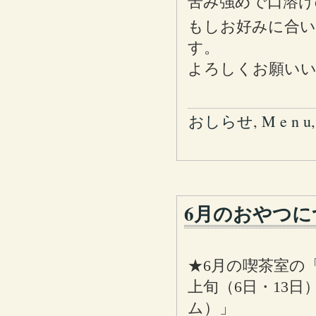
苦み強めで口溶け
もしお好みに合
す。
よろしくお願い
おしらせ
,
M e n u
6月のおやつに
★6月の喫茶室の
上旬（6日・13
ム）」