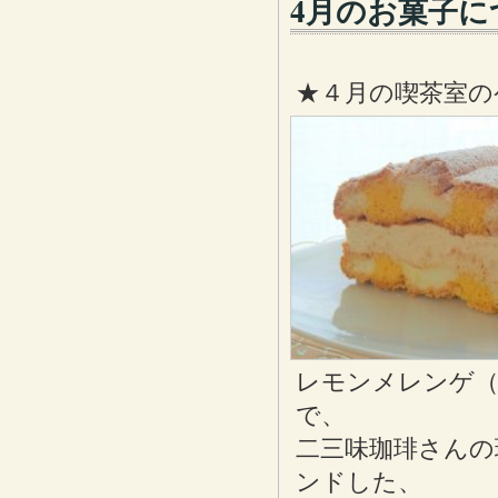
4月のお菓子に
★４月の喫茶室の
レモンメレンゲ（
で、
二三味珈琲さんの
ンドした、