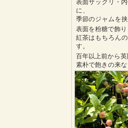
表面サックリ・
に、
季節のジャムを挟
表面を粉糖で飾り
紅茶はもちろんの
す。
百年以上前から英
素朴で飽きの来な