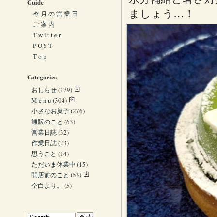
Guide
ましょう…！
今 月 の 営 業 日
ご 案 内
T w i t t e r
P O S T
T o p
Categories
おしらせ
(179)
M e n u
(304)
小さなお菓子
(276)
通販のこと
(63)
営業日誌
(32)
作業日誌
(23)
思うこと
(14)
ただいま休業中
(15)
開店前のこと
(53)
空白より。
(5)