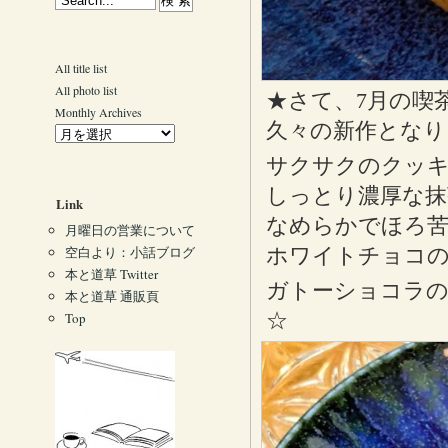
All title list
All photo list
★さて、7月の喫
Monthly Archives
久々の新作となり
サクサクのクッキ
しっとり濃厚な抹
Link
なめらかでほろ苦
月曜日の営業について
空白より：小話ブログ
ホワイトチョコ
本と道草 Twitter
ガトーショコラ
本と道草 通販頁
☆
Top