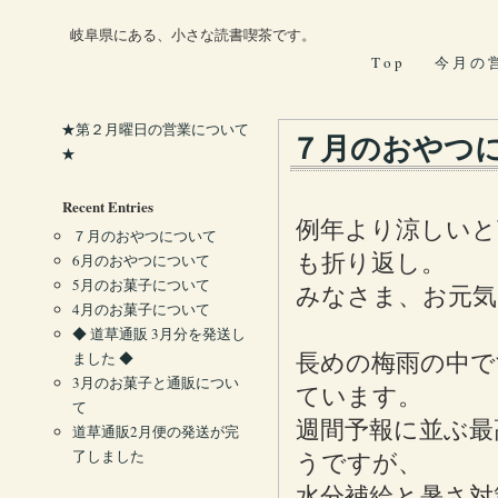
岐阜県にある、小さな読書喫茶です。
T o p
今 月 の 
★第２月曜日の営業について
７月のおやつ
★
Recent Entries
例年より涼しいと
７月のおやつについて
も折り返し。
6月のおやつについて
5月のお菓子について
みなさま、お元気
4月のお菓子について
◆ 道草通販 3月分を発送し
ました ◆
長めの梅雨の中で
3月のお菓子と通販につい
ています。
て
週間予報に並ぶ最
道草通販2月便の発送が完
了しました
うですが、
水分補給と暑さ対