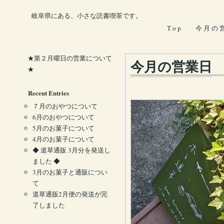
岐阜県にある、小さな読書喫茶です。
T o p
今 月 の 
★第２月曜日の営業について
今月の営業日
★
Recent Entries
７月のおやつについて
6月のおやつについて
5月のお菓子について
4月のお菓子について
◆ 道草通販 3月分を発送し
ました ◆
3月のお菓子と通販につい
て
道草通販2月便の発送が完
了しました