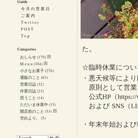
Guide
今 月 の 営 業 日
ご 案 内
T w i t t e r
P O S T
T o p
た。
Categories
おしらせ
(179)
M e n u
(304)
☆臨時休業につい
小さなお菓子
(276)
・悪天候等により
通販のこと
(63)
営業日誌
(32)
原則として営業
作業日誌
(23)
公式HP（https://
思うこと
(14)
ただいま休業中
(15)
および SNS（LI
開店前のこと
(53)
空白より。
(5)
・年末年始および