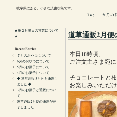
岐阜県にある、小さな読書喫茶です。
T o p
今 月 の 
★第２月曜日の営業について
道草通販2月便
★
Recent Entries
本日18時頃、
７月のおやつについて
ご注文主さま宛に
6月のおやつについて
5月のお菓子について
4月のお菓子について
チョコレートと柑
◆ 道草通販 3月分を発送し
ました ◆
お楽しみいただ
3月のお菓子と通販につい
て
道草通販2月便の発送が完
了しました