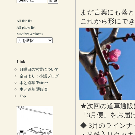
まだ言葉にも落と
これから形にで
All title list
All photo list
Monthly Archives
Link
月曜日の営業について
空白より：小話ブログ
本と道草 Twitter
本と道草 通販頁
Top
★次回の道草通販
「3月便」をお届
◆ 3月のライン
・米粉入りクッキ