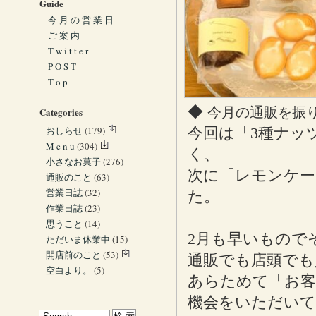
Guide
今 月 の 営 業 日
ご 案 内
T w i t t e r
P O S T
T o p
◆
今月の通販を振
Categories
おしらせ
(179)
今回は「3種ナッ
M e n u
(304)
く、
小さなお菓子
(276)
次に「レモンケー
通販のこと
(63)
営業日誌
(32)
た。
作業日誌
(23)
思うこと
(14)
2月も早いもので
ただいま休業中
(15)
開店前のこと
(53)
通販でも店頭でも
空白より。
(5)
あらためて「お客
機会をいただい