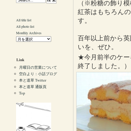
（※粉糖の飾り模
紅茶はもちろんの
す。
All title list
All photo list
Monthly Archives
百年以上前から英
いを、ぜひ。
★今月前半のケー
Link
終了しました。）
月曜日の営業について
空白より：小話ブログ
本と道草 Twitter
本と道草 通販頁
Top