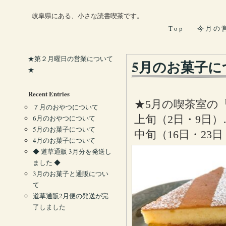
岐阜県にある、小さな読書喫茶です。
T o p
今 月 の 
★第２月曜日の営業について
5月のお菓子に
★
Recent Entries
★5月の喫茶室の
７月のおやつについて
上旬（2日・9日
6月のおやつについて
5月のお菓子について
中旬（16日・23
4月のお菓子について
◆ 道草通販 3月分を発送し
ました ◆
3月のお菓子と通販につい
て
道草通販2月便の発送が完
了しました