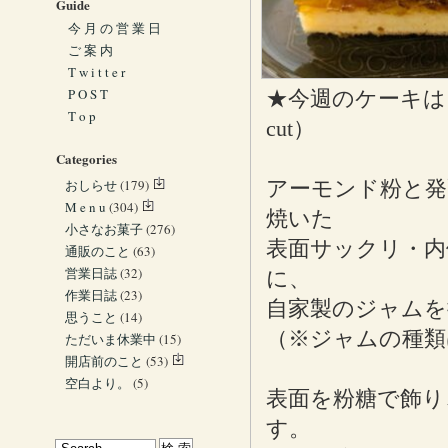
Guide
今 月 の 営 業 日
ご 案 内
T w i t t e r
P O S T
★今週のケーキは
T o p
cut）
Categories
おしらせ
(179)
アーモンド粉と発
M e n u
(304)
焼いた
小さなお菓子
(276)
表面サックリ・
通販のこと
(63)
営業日誌
(32)
に、
作業日誌
(23)
自家製のジャムを
思うこと
(14)
（※ジャムの種類
ただいま休業中
(15)
開店前のこと
(53)
空白より。
(5)
表面を粉糖で飾り
す。