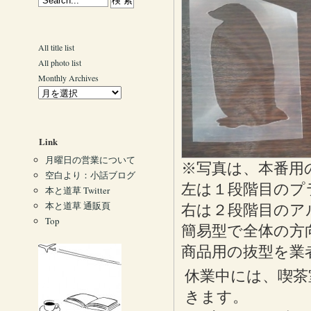
All title list
All photo list
Monthly Archives
Link
月曜日の営業について
※写真は、本番用
空白より：小話ブログ
左は１段階目のプ
本と道草 Twitter
本と道草 通販頁
右は２段階目のア
Top
簡易型で全体の方
商品用の抜型を業
休業中には、喫茶
きます。