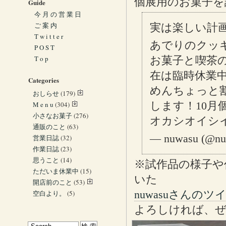
個展用のお菓子を
Guide
今 月 の 営 業 日
ご 案 内
実は楽しい計
T w i t t e r
あでりのクッ
P O S T
T o p
お菓子と喫茶
在は臨時休業
Categories
めんちょっと割
おしらせ
(179)
します！10月
M e n u
(304)
小さなお菓子
(276)
オカシオイシ
通販のこと
(63)
— nuwasu (@nu
営業日誌
(32)
作業日誌
(23)
思うこと
(14)
※試作品の様子や
ただいま休業中
(15)
いた
開店前のこと
(53)
nuwasuさんのツ
空白より。
(5)
よろしければ、