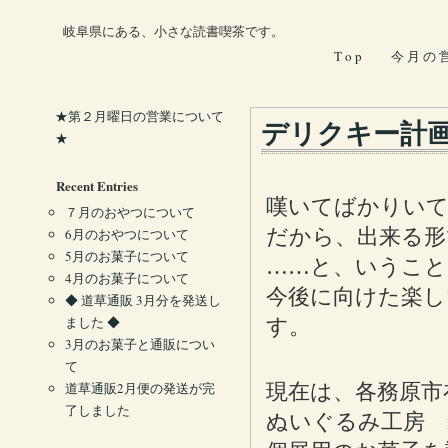
岐阜県にある、小さな読書喫茶です。
T o p
今 月 の 
★第２月曜日の営業について
デリクキー計
★
Recent Entries
嘆いてばかりい
７月のおやつについて
だから、出来る形
6月のおやつについて
5月のお菓子について
……と、いうこと
4月のお菓子について
今後に向けた楽し
◆ 道草通販 3月分を発送し
ました ◆
す。
3月のお菓子と通販につい
て
道草通販2月便の発送が完
現在は、各務原市
了しました
ぬいぐるみ工房 n