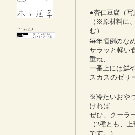
●杏仁豆腐（写
（※原材料に
rss 2.0
む）
毎年恒例のな
サラッと軽い
重ね、
一番上には鮮
スカスのゼリ
※冷たいおや
ければ
ぜひ、クーラ
（2種とも、
です。）