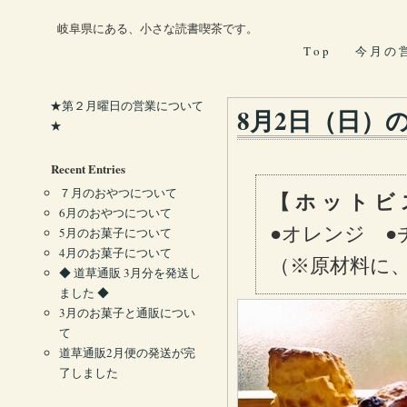
岐阜県にある、小さな読書喫茶です。
T o p
今 月 の 
★第２月曜日の営業について
8月2日（日）
★
Recent Entries
７月のおやつについて
【 ホ ッ ト ビ 
6月のおやつについて
●オレンジ ●
5月のお菓子について
4月のお菓子について
（※原材料に
◆ 道草通販 3月分を発送し
ました ◆
3月のお菓子と通販につい
て
道草通販2月便の発送が完
了しました