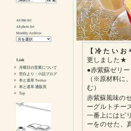
All title list
All photo list
Monthly Archives
【 冷 た い お
更しました★
Link
月曜日の営業について
●赤紫蘇ゼリー
空白より：小話ブログ
（※原材料に
本と道草 Twitter
本と道草 通販頁
む）
Top
赤紫蘇風味の
ーグルトチー
一番上にはピ
ーをのせた、