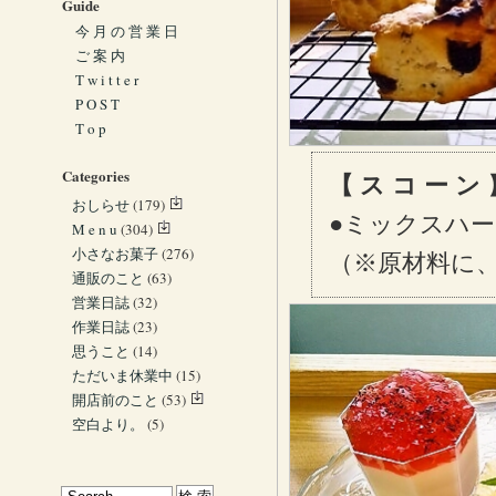
Guide
今 月 の 営 業 日
ご 案 内
T w i t t e r
P O S T
T o p
Categories
【 ス コ ー ン
おしらせ
(179)
●ミックスハー
M e n u
(304)
小さなお菓子
(276)
（※原材料に
通販のこと
(63)
営業日誌
(32)
作業日誌
(23)
思うこと
(14)
ただいま休業中
(15)
開店前のこと
(53)
空白より。
(5)