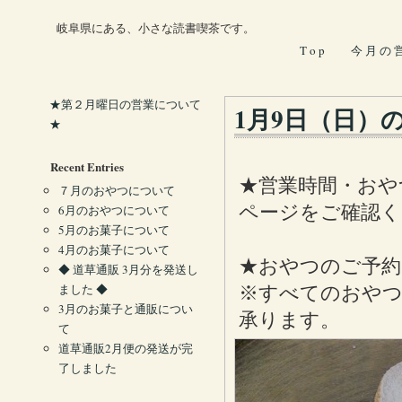
岐阜県にある、小さな読書喫茶です。
T o p
今 月 の 
★第２月曜日の営業について
1月9日（日）
★
Recent Entries
★営業時間・おや
７月のおやつについて
ページをご確認く
6月のおやつについて
5月のお菓子について
4月のお菓子について
★おやつのご予約
◆ 道草通販 3月分を発送し
ました ◆
※すべてのおやつ
3月のお菓子と通販につい
承ります。
て
道草通販2月便の発送が完
了しました