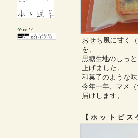
rss 2.0
おせち風に甘く（
を、
黒糖生地のしっと
上げました。
和菓子のような味
今年一年、マメ（
届けします。
【 ホ ッ ト ビ ス 