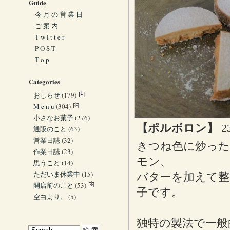
Guide
今 月 の 営 業 日
ご 案 内
T w i t t e r
P O S T
T o p
Categories
おしらせ
(179)
M e n u
(304)
小さなお菓子
(276)
【ポルボロン】
通販のこと
(63)
営業日誌
(32)
きつね色に炒った
作業日誌
(23)
モン、
思うこと
(14)
ただいま休業中
(15)
バターを加えて整
開店前のこと
(53)
子です。
空白より。
(5)
独特の製法で一般