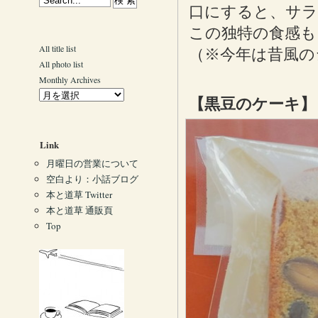
口にすると、サ
この独特の食感も
All title list
（※今年は昔風の
All photo list
Monthly Archives
【黒豆のケーキ
Link
月曜日の営業について
空白より：小話ブログ
本と道草 Twitter
本と道草 通販頁
Top