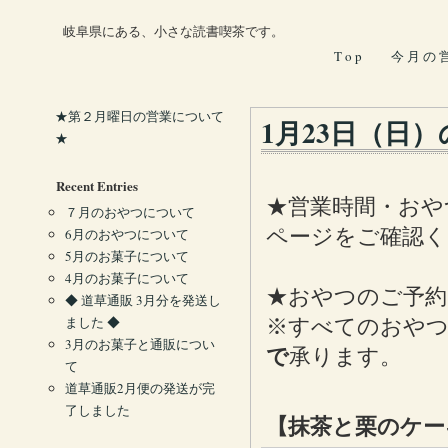
岐阜県にある、小さな読書喫茶です。
T o p
今 月 の 
★第２月曜日の営業について
1月23日（日
★
Recent Entries
★営業時間・おや
７月のおやつについて
ページをご確認く
6月のおやつについて
5月のお菓子について
4月のお菓子について
★おやつのご予約
◆ 道草通販 3月分を発送し
ました ◆
※すべてのおやつ
3月のお菓子と通販につい
で
承ります。
て
道草通販2月便の発送が完
了しました
【抹茶と栗のケ