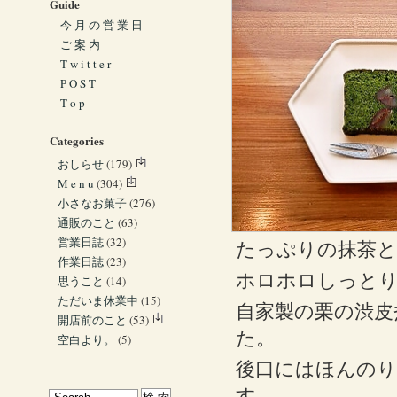
Guide
今 月 の 営 業 日
ご 案 内
T w i t t e r
P O S T
T o p
Categories
おしらせ
(179)
M e n u
(304)
小さなお菓子
(276)
通販のこと
(63)
営業日誌
(32)
たっぷりの抹茶と
作業日誌
(23)
ホロホロしっとり
思うこと
(14)
ただいま休業中
(15)
自家製の栗の渋皮
開店前のこと
(53)
た。
空白より。
(5)
後口にはほんのり
す。