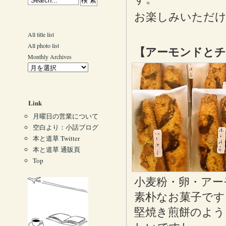
お楽しみいただ
All title list
All photo list
【アーモンドと
Monthly Archives
Link
月曜日の営業について
空白より：小話ブログ
本と道草 Twitter
本と道草 通販頁
Top
小麦粉・卵・アー
素朴なお菓子です
堅焼き煎餅のよう