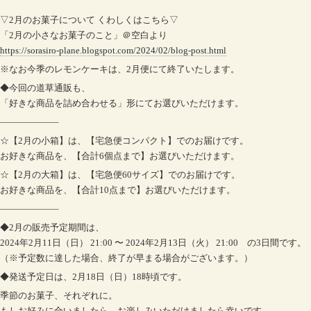
▽2月のお菓子について くわしくはこちら▽
「2月の小さなお菓子のこと」＠空白より
https://sorasiro-plane.blogspot.com/2024/02/blog-post.html
※なお今季のレモンケーキは、2月便にて終了いたします。
◆今回の道草通販も、
「好きな商品を詰め合わせる」形にてお選びいただけます。
——————–
☆【2月の小箱】は、【宅急便コンパクト】でのお届けです。
お好きな商品を、【合計6個点まで】お選びいただけます。
☆【2月の大箱】は、【宅急便60サイズ】でのお届けです。
お好きな商品を、【合計10点まで】お選びいただけます。
——————–
◆2月の販売予定期間は、
2024年2月11日（日） 21:00 〜 2024年2月13日（火） 21:00 の3日間です。
（※予定数に達した場合、終了が早まる場合がございます。）
◆発送予定日は、2月18日（日）18時頃です。
季節のお菓子、それぞれに。
もしお好みに合いましたら、お楽しみいただけましたら幸いです。