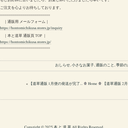
ご注文を心よりお待ちしております。
=========================
｜通販用 メールフォーム｜
https://hontomichikusa.stores.jp/inquiry
｜本と道草 通販頁 TOP ｜
https://hontomichikusa.stores.jp/
=========================
おしらせ
,
小さなお菓子
,
通販のこと
,
季節の
«
【道草通販 1月便の発送が完了...
Home
【道草通販 2月
Copyright © 2025 本 と 道 草 All Rights Reserved
.