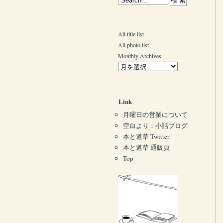
All title list
All photo list
Monthly Archives
Link
月曜日の営業について
空白より：小話ブログ
本と道草 Twitter
本と道草 通販頁
Top