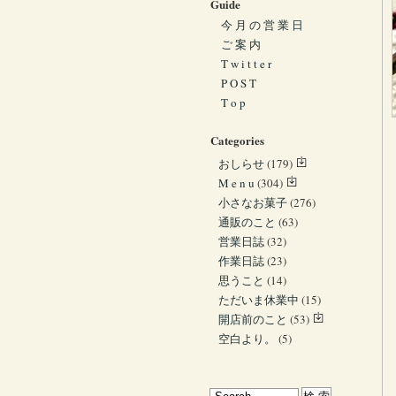
Guide
今 月 の 営 業 日
ご 案 内
T w i t t e r
P O S T
T o p
Categories
おしらせ
(179)
M e n u
(304)
小さなお菓子
(276)
通販のこと
(63)
営業日誌
(32)
作業日誌
(23)
思うこと
(14)
ただいま休業中
(15)
開店前のこと
(53)
空白より。
(5)