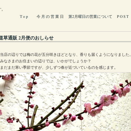
す。
T o p
今 月 の 営 業 日
第2月曜日の営業について
P O S T
道草通販 2月便のおしらせ
当店の辺りでは梅の花が五分咲きほどとなり、香りも届くようになりました
みなさまのお住まいの辺りでは、いかがでしょうか？
まだまだ寒い季節ですが、少しずつ春が近づいているのを感じます。