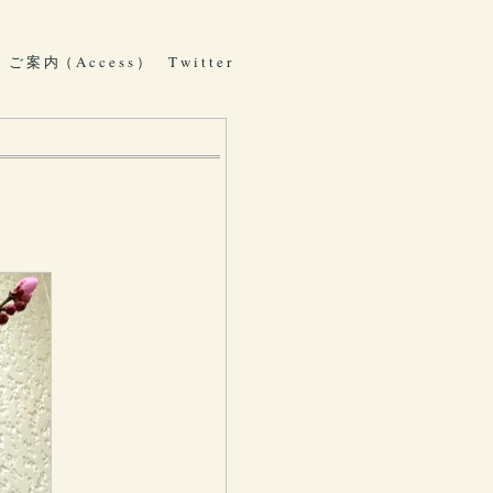
ご 案 内（ A c c e s s ）
T w i t t e r
。