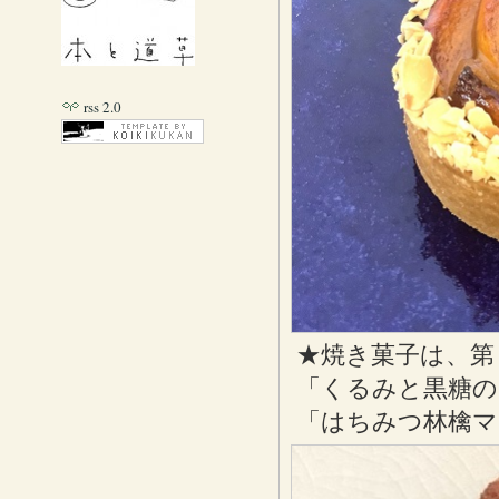
rss 2.0
★焼き菓子は、第
「くるみと黒糖の
「はちみつ林檎マ