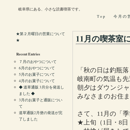
岐阜県にある、小さな読書喫茶です。
T o p
今 月 の 
★第２月曜日の営業について
11月の喫茶室
★
Recent Entries
７月のおやつについて
6月のおやつについて
「秋の日は釣瓶落
5月のお菓子について
岐南町の気温も先
4月のお菓子について
朝夕はダウンジャ
◆ 道草通販 3月分を発送し
ました ◆
みなさまのお住
3月のお菓子と通販につい
て
道草通販2月便の発送が完
さて、11月の「
了しました
★上旬（1日・8