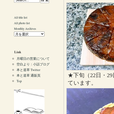
All title list
All photo list
Monthly Archives
Link
月曜日の営業について
空白より：小話ブログ
本と道草 Twitter
★下旬（22日・
本と道草 通販頁
Top
ています。