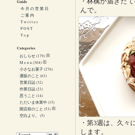
・林檎が届きたて
Guide
今 月 の 営 業 日
んで。
ご 案 内
T w i t t e r
P O S T
T o p
Categories
おしらせ
(179)
M e n u
(304)
小さなお菓子
(276)
通販のこと
(63)
営業日誌
(32)
作業日誌
(23)
思うこと
(14)
ただいま休業中
(15)
開店前のこと
(53)
空白より。
(5)
・第3週は、久々
します。