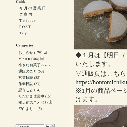
Guide
今 月 の 営 業 日
ご 案 内
T w i t t e r
P O S T
T o p
Categories
おしらせ
(179)
◆１月は【明日（
M e n u
(304)
いたします。
小さなお菓子
(276)
通販のこと
(63)
▽通販頁はこちら
営業日誌
(32)
https://hontomichiku
作業日誌
(23)
※1月の商品ペー
思うこと
(14)
ただいま休業中
(15)
けます。
開店前のこと
(53)
空白より。
(5)