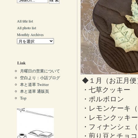
All title list
All photo list
Monthly Archives
Link
月曜日の営業について
空白より：小話ブログ
◆１月（お正月便
本と道草 Twitter
・七草クッキー
本と道草 通販頁
Top
・ポルボロン
・レモンケーキ（
・レモンクッキー
・フィナンシェ（
・煎り豆とチョ