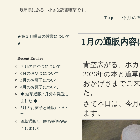
岐阜県にある、小さな読書喫茶です。
T o p
今 月 の 
★第２月曜日の営業について
1月の通販内容
★
Recent Entries
青空広がる、ポカ
７月のおやつについて
2026年の本と
6月のおやつについて
5月のお菓子について
おかげさまでご
4月のお菓子について
た。
◆ 道草通販 3月分を発送し
ました ◆
さて本日は、今月
3月のお菓子と通販につい
ます。
て
道草通販2月便の発送が完
了しました