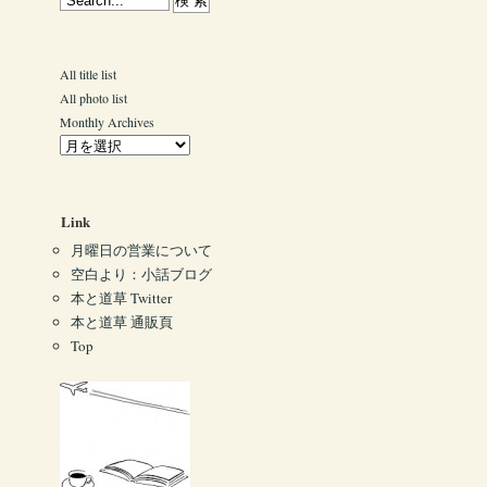
All title list
All photo list
Monthly Archives
Link
月曜日の営業について
空白より：小話ブログ
本と道草 Twitter
本と道草 通販頁
Top