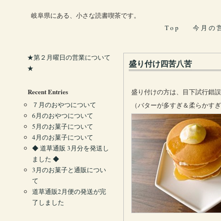
岐阜県にある、小さな読書喫茶です。
T o p
今 月 の 
★第２月曜日の営業について
盛り付け四苦八苦
★
Recent Entries
盛り付けの方は、目下試行錯誤
７月のおやつについて
（バターが多すぎ＆柔らかすぎ
6月のおやつについて
5月のお菓子について
4月のお菓子について
◆ 道草通販 3月分を発送し
ました ◆
3月のお菓子と通販につい
て
道草通販2月便の発送が完
了しました