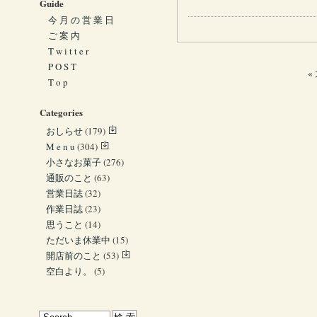
Guide
今 月 の 営 業 日
ご 案 内
T w i t t e r
P O S T
«
T o p
Categories
おしらせ
(179)
M e n u
(304)
小さなお菓子
(276)
通販のこと
(63)
営業日誌
(32)
作業日誌
(23)
思うこと
(14)
ただいま休業中
(15)
開店前のこと
(53)
空白より。
(5)