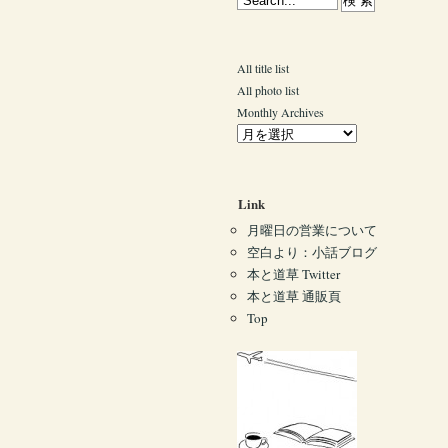
All title list
All photo list
Monthly Archives
Link
月曜日の営業について
空白より：小話ブログ
本と道草 Twitter
本と道草 通販頁
Top