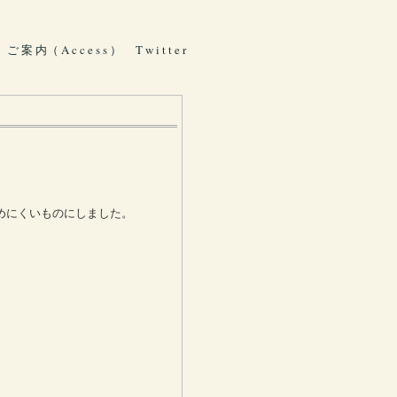
ご 案 内（ A c c e s s ）
T w i t t e r
めにくいものにしました。