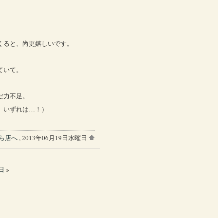
くると、尚更嬉しいです。
ていて。
だ力不足。
。いずれは…！）
ら店へ
, 2013年06月19日水曜日
日
»