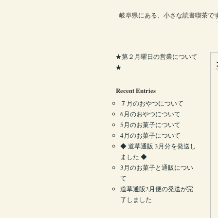
岐阜県にある、小さな読書喫茶で
★第２月曜日の営業について
★
Recent Entries
７月のおやつについて
6月のおやつについて
5月のお菓子について
4月のお菓子について
◆ 道草通販 3月分を発送し
ました ◆
3月のお菓子と通販につい
て
道草通販2月便の発送が完
了しました