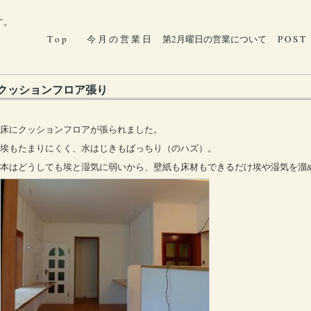
す。
T o p
今 月 の 営 業 日
第2月曜日の営業について
P O S T
クッションフロア張り
床にクッションフロアが張られました。
埃もたまりにくく、水はじきもばっちり（のハズ）。
本はどうしても埃と湿気に弱いから、壁紙も床材もできるだけ埃や湿気を溜