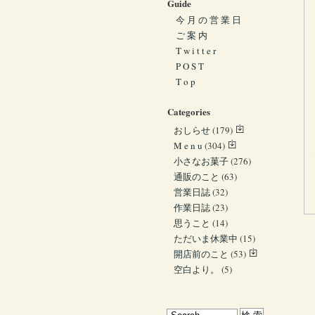
Guide
今 月 の 営 業 日
ご 案 内
T w i t t e r
P O S T
T o p
Categories
おしらせ
(179)
M e n u
(304)
小さなお菓子
(276)
通販のこと
(63)
営業日誌
(32)
作業日誌
(23)
思うこと
(14)
ただいま休業中
(15)
開店前のこと
(53)
空白より。
(5)