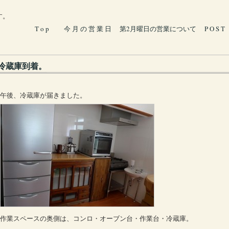
す。
T o p
今 月 の 営 業 日
第2月曜日の営業について
P O S T
冷蔵庫到着。
午後、冷蔵庫が届きました。
作業スペースの奥側は、コンロ・オーブン台・作業台・冷蔵庫。