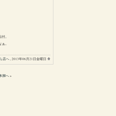
、
。
貼付。
なぁ。
ら店へ
, 2013年06月21日金曜日
本脚へ
»