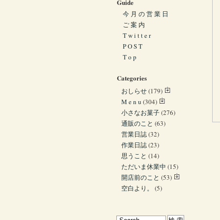
Guide
今 月 の 営 業 日
ご 案 内
T w i t t e r
P O S T
T o p
Categories
おしらせ
(179)
M e n u
(304)
小さなお菓子
(276)
通販のこと
(63)
営業日誌
(32)
作業日誌
(23)
思うこと
(14)
ただいま休業中
(15)
開店前のこと
(53)
空白より。
(5)