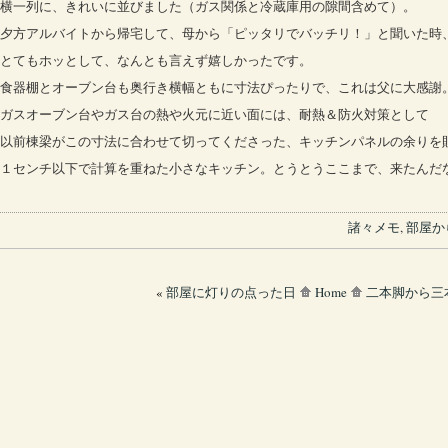
横一列に、きれいに並びました（ガス関係と冷蔵庫用の隙間含めて）。
夕方アルバイトから帰宅して、母から「ピッタリでバッチリ！」と聞いた時
とてもホッとして、なんとも言えず嬉しかったです。
食器棚とオーブン台も奥行き横幅ともに寸法ぴったりで、これは父に大感謝
ガスオーブン台やガス台の熱や火元に近い面には、耐熱＆防火対策として
以前棟梁がこの寸法に合わせて切ってくださった、キッチンパネルの余りを
１センチ以下で計算を重ねた小さなキッチン。とうとうここまで、来たんだ
諸々メモ
,
部屋か
«
部屋に灯りの点った日
Home
二本脚から三