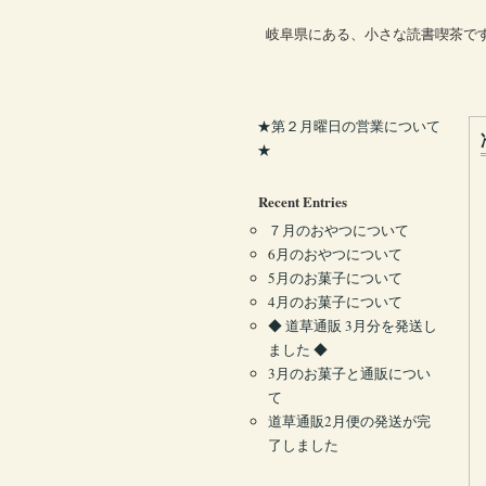
岐阜県にある、小さな読書喫茶で
★第２月曜日の営業について
★
Recent Entries
７月のおやつについて
6月のおやつについて
5月のお菓子について
4月のお菓子について
◆ 道草通販 3月分を発送し
ました ◆
3月のお菓子と通販につい
て
道草通販2月便の発送が完
了しました