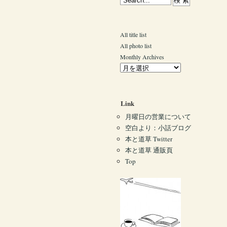
All title list
All photo list
Monthly Archives
Link
月曜日の営業について
空白より：小話ブログ
本と道草 Twitter
本と道草 通販頁
Top