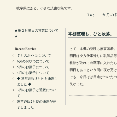
岐阜県にある、小さな読書喫茶です。
T o p
今 月 の 
★第２月曜日の営業について
本棚整理も、ひと段落。
★
Recent Entries
さて、本棚の整理も無事落着。
７月のおやつについて
明日は夕方仕事帰りに乳製品等
6月のおやつについて
粗熱が取れて冷蔵庫に入れたら
5月のお菓子について
明日もあっという間に夜が更け
4月のお菓子について
でも、今日ほぼ目途がついたの
◆ 道草通販 3月分を発送し
ました ◆
良かった。
3月のお菓子と通販につい
て
道草通販2月便の発送が完
了しました