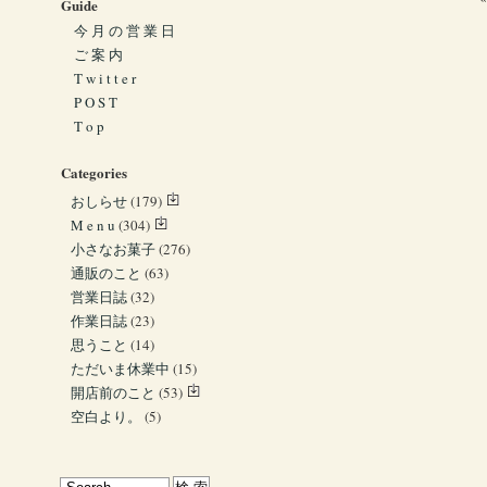
Guide
今 月 の 営 業 日
ご 案 内
T w i t t e r
P O S T
T o p
Categories
おしらせ
(179)
M e n u
(304)
小さなお菓子
(276)
通販のこと
(63)
営業日誌
(32)
作業日誌
(23)
思うこと
(14)
ただいま休業中
(15)
開店前のこと
(53)
空白より。
(5)