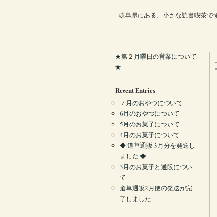
岐阜県にある、小さな読書喫茶で
★第２月曜日の営業について
★
Recent Entries
７月のおやつについて
6月のおやつについて
5月のお菓子について
4月のお菓子について
◆ 道草通販 3月分を発送し
ました ◆
3月のお菓子と通販につい
て
道草通販2月便の発送が完
了しました