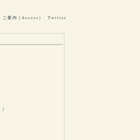
ご 案 内（ A c c e s s ）
T w i t t e r
。）