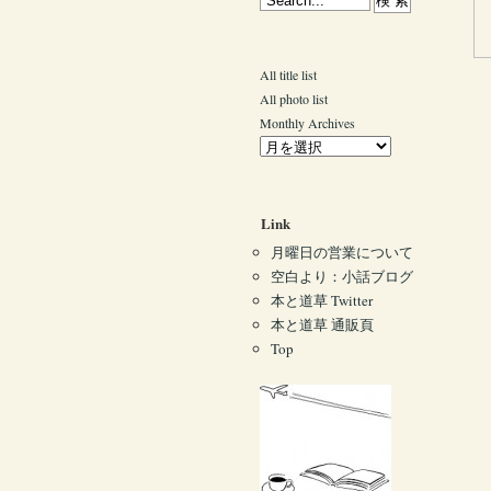
All title list
All photo list
Monthly Archives
Link
月曜日の営業について
空白より：小話ブログ
本と道草 Twitter
本と道草 通販頁
Top