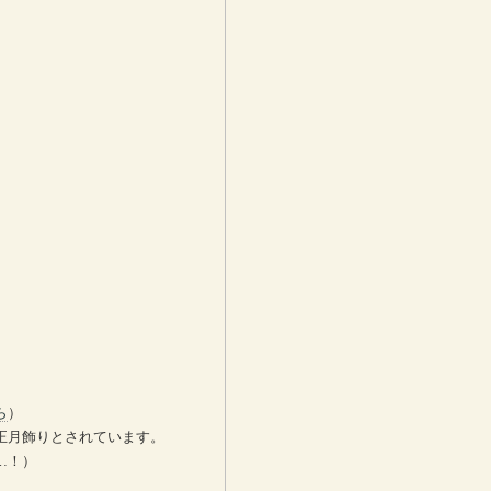
ら
）
正月飾りとされています。
…！）