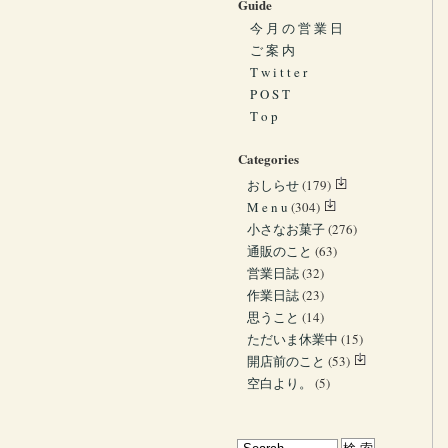
Guide
今 月 の 営 業 日
ご 案 内
T w i t t e r
P O S T
T o p
Categories
おしらせ
(179)
M e n u
(304)
小さなお菓子
(276)
通販のこと
(63)
営業日誌
(32)
作業日誌
(23)
思うこと
(14)
ただいま休業中
(15)
開店前のこと
(53)
空白より。
(5)