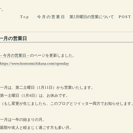
す。
T o p
今 月 の 営 業 日
第2月曜日の営業について
P O S T
一月の営業日
– 今月の営業日 –
のページを更新しました。
https://www.hontomichikusa.com/openday
一月は、第二土曜日（1月11日）から営業いたします。
第一土曜日（1月4日）は、お休みです。
（もし変更が生じましたら、このブログとツイッター両方でお知らせします
一月は一年の始まりの月。
親類や友人と睦まじく過ごす方も多い月。