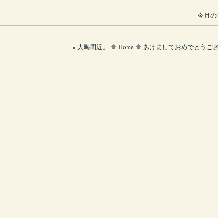
今月の
«
大晦間近。
Home
あけましておめでとうご