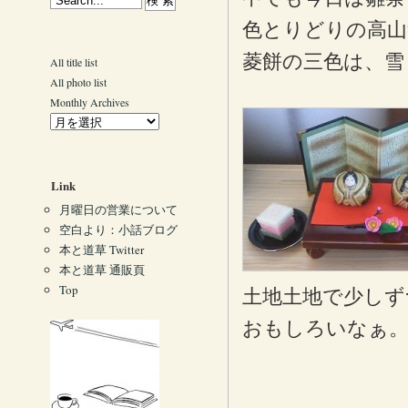
色とりどりの高山
菱餅の三色は、雪
All title list
All photo list
Monthly Archives
Link
月曜日の営業について
空白より：小話ブログ
本と道草 Twitter
本と道草 通販頁
Top
土地土地で少しず
おもしろいなぁ。