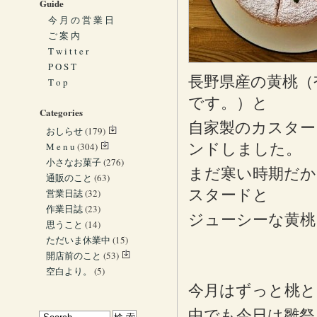
Guide
今 月 の 営 業 日
ご 案 内
T w i t t e r
P O S T
長野県産の黄桃（
T o p
です。）と
Categories
自家製のカスター
おしらせ
(179)
M e n u
(304)
ンドしました。
小さなお菓子
(276)
まだ寒い時期だ
通販のこと
(63)
スタードと
営業日誌
(32)
作業日誌
(23)
ジューシーな黄桃
思うこと
(14)
ただいま休業中
(15)
開店前のこと
(53)
空白より。
(5)
今月はずっと桃と
中でも今日は雛祭