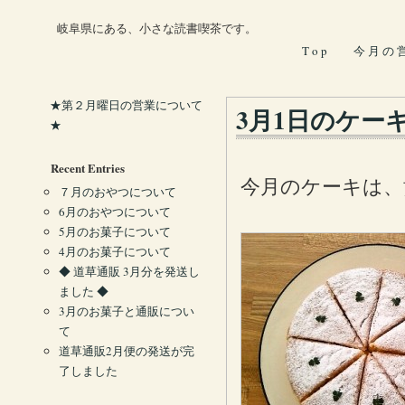
岐阜県にある、小さな読書喫茶です。
T o p
今 月 の 
★第２月曜日の営業について
3月1日のケー
★
Recent Entries
今月のケーキは、
７月のおやつについて
6月のおやつについて
5月のお菓子について
4月のお菓子について
◆ 道草通販 3月分を発送し
ました ◆
3月のお菓子と通販につい
て
道草通販2月便の発送が完
了しました