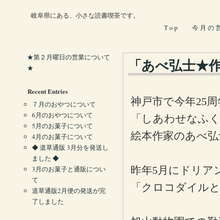
岐阜県にある、小さな読書喫茶です。
T o p
今 月 の 
★第２月曜日の営業について
「あべ弘士★作
★
Recent Entries
神戸市で今年25
７月のおやつについて
6月のおやつについて
「しあわせなふく
5月のお菓子について
絵本作家のあべ弘
4月のお菓子について
◆ 道草通販 3月分を発送し
ました ◆
昨年5月にドリア
3月のお菓子と通販につい
て
「クロコダイルと
道草通販2月便の発送が完
了しました