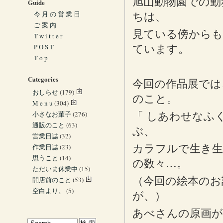
旭山動物園での勤
Guide
今 月 の 営 業 日
ちは、
ご 案 内
見ている傍からも
T w i t t e r
P O S T
ています。
T o p
Categories
今回の作品展では
おしらせ
(179)
のこと。
M e n u
(304)
小さなお菓子
(276)
「 しあわせなふ
通販のこと
(63)
ぶ、
営業日誌
(32)
作業日誌
(23)
カラフルで生き生
思うこと
(14)
の数々…。
ただいま休業中
(15)
（今回の絵本のお
開店前のこと
(53)
空白より。
(5)
が、）
あべさんの原画