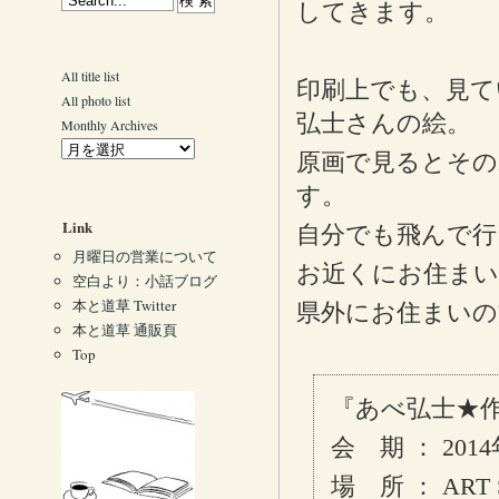
してきます。
All title list
印刷上でも、見て
All photo list
弘士さんの絵。
Monthly Archives
原画で見るとその
す。
Link
自分でも飛んで行
月曜日の営業について
お近くにお住ま
空白より：小話ブログ
本と道草 Twitter
県外にお住まいの
本と道草 通販頁
Top
『あべ弘士★
会 期 ： 20
場 所 ： AR