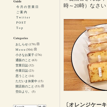
Guide
時～20時）なさ
今 月 の 営 業 日
ご 案 内
T w i t t e r
P O S T
T o p
Categories
おしらせ
(179)
M e n u
(304)
小さなお菓子
(276)
通販のこと
(63)
営業日誌
(32)
作業日誌
(23)
思うこと
(14)
ただいま休業中
(15)
開店前のこと
(53)
空白より。
(5)
〔オレンジケーキ