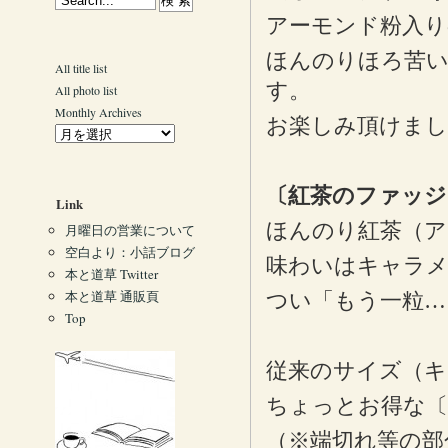
アーモンド粉入り
ほんのりほろ苦
All title list
す。
All photo list
Monthly Archives
お楽しみ頂けまし
〔紅茶のファッジ
Link
ほんのり紅茶（ア
月曜日の営業について
空白より：小話ブログ
味わいはキャラメ
本と道草 Twitter
本と道草 通販頁
つい「もう一粒…
Top
従来のサイズ（キ
ちょっとお得な〔
（※端切れ等の部