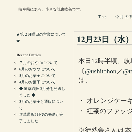
岐阜県にある、小さな読書喫茶です。
T o p
今 月 の 
★第２月曜日の営業について
12月23日（水
★
Recent Entries
本日12時半頃、
７月のおやつについて
6月のおやつについて
〔
@ushitohon
／
@t
5月のお菓子について
は、
4月のお菓子について
◆ 道草通販 3月分を発送し
ました ◆
・ オレンジケー
3月のお菓子と通販につい
て
・ 紅茶のファッ
道草通販2月便の発送が完
了しました
※徒然舎さんは本