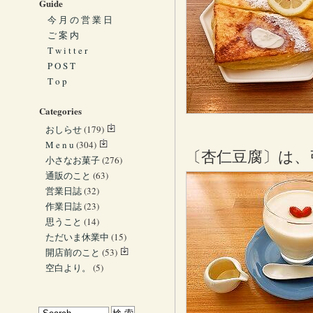
Guide
今 月 の 営 業 日
ご 案 内
T w i t t e r
P O S T
T o p
Categories
おしらせ
(179)
M e n u
(304)
〔杏仁豆腐〕は、
小さなお菓子
(276)
通販のこと
(63)
営業日誌
(32)
作業日誌
(23)
思うこと
(14)
ただいま休業中
(15)
開店前のこと
(53)
空白より。
(5)