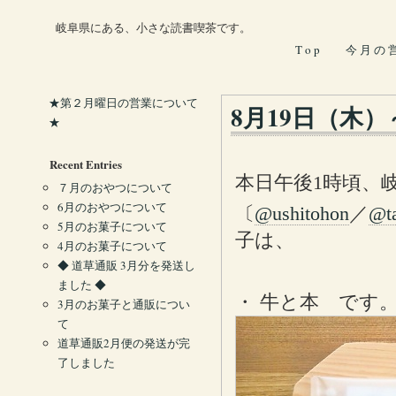
岐阜県にある、小さな読書喫茶です。
T o p
今 月 の 
★第２月曜日の営業について
8月19日（木
★
Recent Entries
本日午後1時頃、
７月のおやつについて
6月のおやつについて
〔
@ushitohon
／
@t
5月のお菓子について
子は、
4月のお菓子について
◆ 道草通販 3月分を発送し
ました ◆
・ 牛と本 です
3月のお菓子と通販につい
て
道草通販2月便の発送が完
了しました