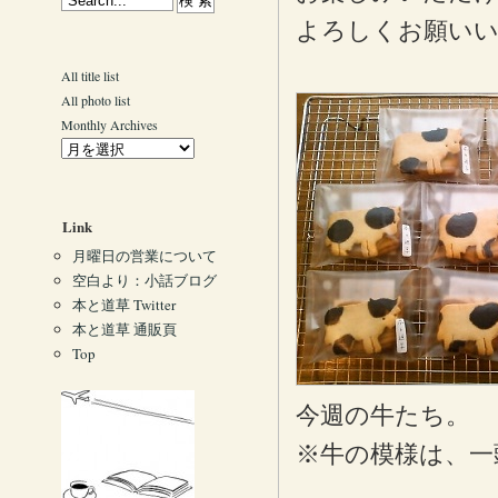
よろしくお願い
All title list
All photo list
Monthly Archives
Link
月曜日の営業について
空白より：小話ブログ
本と道草 Twitter
本と道草 通販頁
Top
今週の牛たち。
※牛の模様は、一