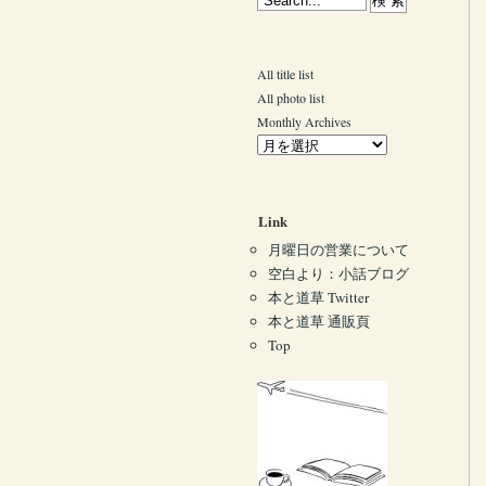
All title list
All photo list
Monthly Archives
Link
月曜日の営業について
空白より：小話ブログ
本と道草 Twitter
本と道草 通販頁
Top