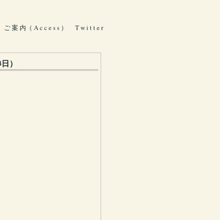
ご 案 内（ A c c e s s ）
T w i t t e r
3日）