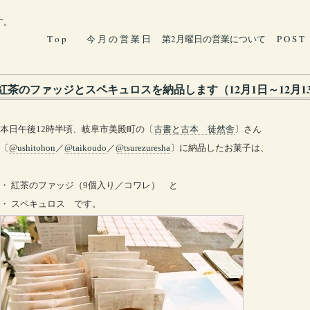
す。
T o p
今 月 の 営 業 日
第2月曜日の営業について
P O S T
紅茶のファッジとスペキュロスを納品します（12月1日～12月1
本日午後12時半頃、岐阜市美殿町の〔
古書と古本 徒然舎
〕さん
〔
@ushitohon
／
@taikoudo
／
@tsurezuresha
〕に納品したお菓子は、
・ 紅茶のファッジ（9個入り／コワレ） と
・ スペキュロス です。