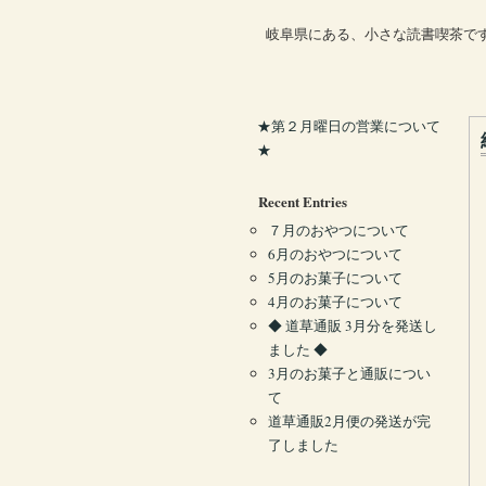
岐阜県にある、小さな読書喫茶で
★第２月曜日の営業について
★
Recent Entries
７月のおやつについて
6月のおやつについて
5月のお菓子について
4月のお菓子について
◆ 道草通販 3月分を発送し
ました ◆
3月のお菓子と通販につい
て
道草通販2月便の発送が完
了しました