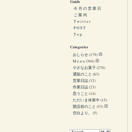
Guide
今 月 の 営 業 日
ご 案 内
T w i t t e r
P O S T
T o p
Categories
おしらせ
(179)
M e n u
(304)
小さなお菓子
(276)
通販のこと
(63)
営業日誌
(32)
作業日誌
(23)
思うこと
(14)
ただいま休業中
(15)
開店前のこと
(53)
空白より。
(5)