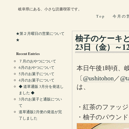
岐阜県にある、小さな読書喫茶です。
T o p
今 月 の 
★第２月曜日の営業について
柚子のケーキと
★
23日（金）～1
Recent Entries
７月のおやつについて
本日午後1時頃、
6月のおやつについて
5月のお菓子について
〔
@ushitohon
／
@t
4月のお菓子について
は、
◆ 道草通販 3月分を発送し
ました ◆
3月のお菓子と通販につい
て
・紅茶のファッジ
道草通販2月便の発送が完
・柚子のパウンド
了しました