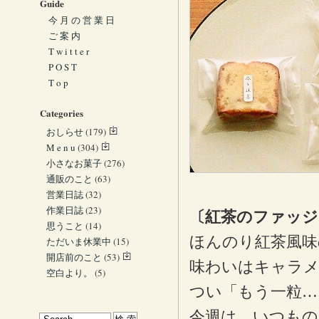
Guide
今 月 の 営 業 日
ご 案 内
T w i t t e r
P O S T
T o p
Categories
おしらせ
(179)
M e n u
(304)
小さなお菓子
(276)
通販のこと
(63)
営業日誌
(32)
作業日誌
(23)
〔紅茶のファッジ
思うこと
(14)
ほんのり紅茶風味
ただいま休業中
(15)
開店前のこと
(53)
味わいはキャラ
空白より。
(5)
つい「もう一粒…
今週は、いつもの