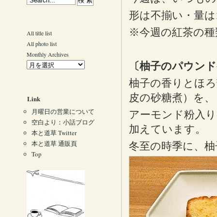
形は不揃い・量は
※今週の紅茶の種
All title list
All photo list
Monthly Archives
〔柚子のパウンド
柚子の香りとほろ
皮の砂糖煮）を、
Link
月曜日の営業について
アーモンド粉入り
空白より：小話ブログ
加えています。
本と道草 Twitter
本と道草 通販頁
冬至の時季に、柚
Top