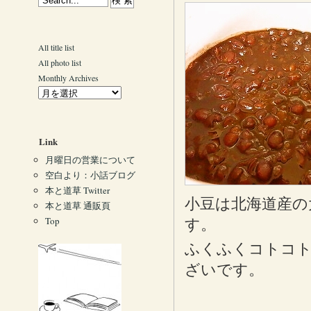
All title list
All photo list
Monthly Archives
Link
月曜日の営業について
空白より：小話ブログ
本と道草 Twitter
小豆は北海道産の
本と道草 通販頁
Top
す。
ふくふくコトコ
ざいです。