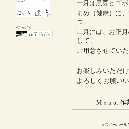
一月は黒豆とゴボ
まめ（健康）に、
つ、
rss 2.0
二月には、お正月
して、
ご用意させてい
お楽しみいただ
よろしくお願い
M e n u
,
作
«
スノーボールと