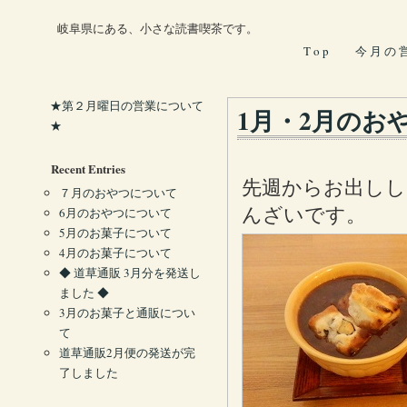
岐阜県にある、小さな読書喫茶です。
T o p
今 月 の 
★第２月曜日の営業について
1月・2月のお
★
Recent Entries
先週からお出しし
７月のおやつについて
んざいです。
6月のおやつについて
5月のお菓子について
4月のお菓子について
◆ 道草通販 3月分を発送し
ました ◆
3月のお菓子と通販につい
て
道草通販2月便の発送が完
了しました