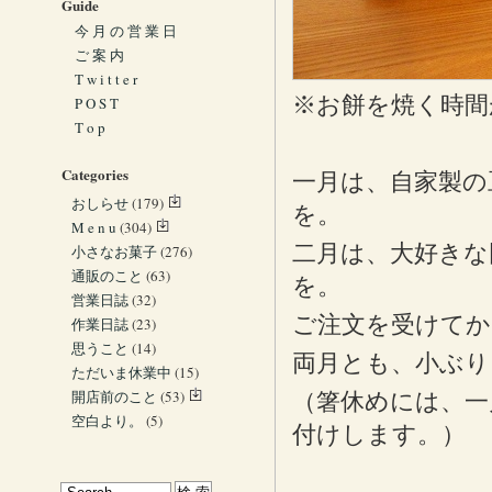
Guide
今 月 の 営 業 日
ご 案 内
T w i t t e r
※お餅を焼く時間
P O S T
T o p
Categories
一月は、自家製の
おしらせ
(179)
を。
M e n u
(304)
二月は、大好きな
小さなお菓子
(276)
通販のこと
(63)
を。
営業日誌
(32)
ご注文を受けてか
作業日誌
(23)
思うこと
(14)
両月とも、小ぶり
ただいま休業中
(15)
開店前のこと
(53)
（箸休めには、一
空白より。
(5)
付けします。）