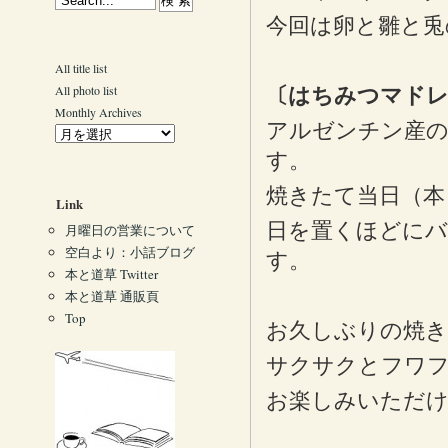
今回は卵と雛と兎
All title list
All photo list
〔はちみつマドレ
Monthly Archives
アルゼンチン産の
す。
焼きたて当日（本
Link
日を置くほどにバ
月曜日の営業について
空白より：小話ブログ
す。
本と道草 Twitter
本と道草 通販頁
Top
お久しぶりの焼き
サクサクとフワ
お楽しみいただ