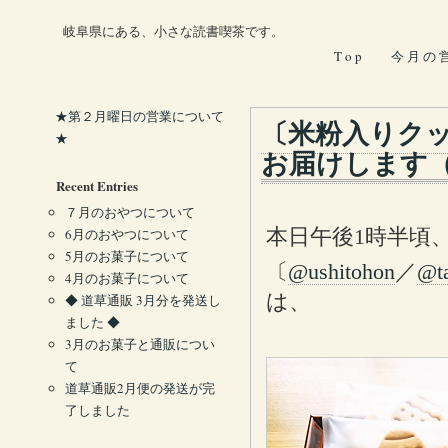
岐阜県にある、小さな読書喫茶です。
T o p
今 月 の 
★第２月曜日の営業について
〔米粉入りク
★
お届けします（3
Recent Entries
７月のおやつについて
本日午後1時半頃
6月のおやつについて
5月のお菓子について
〔
@ushitohon
／
@t
4月のお菓子について
は、
◆ 道草通販 3月分を発送し
ました ◆
3月のお菓子と通販につい
て
道草通販2月便の発送が完
了しました