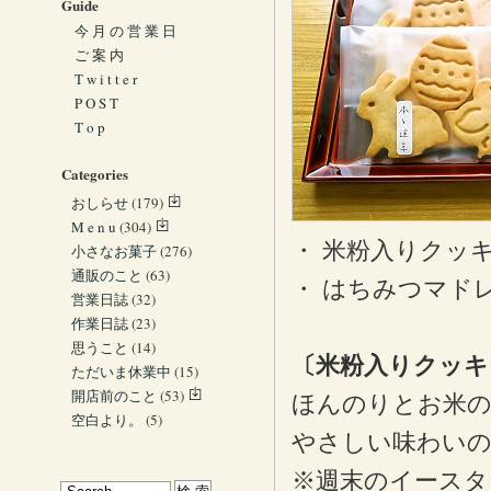
Guide
今 月 の 営 業 日
ご 案 内
T w i t t e r
P O S T
T o p
Categories
おしらせ
(179)
M e n u
(304)
・ 米粉入りクッ
小さなお菓子
(276)
通販のこと
(63)
・ はちみつマド
営業日誌
(32)
作業日誌
(23)
思うこと
(14)
〔米粉入りクッキ
ただいま休業中
(15)
開店前のこと
(53)
ほんのりとお米
空白より。
(5)
やさしい味わい
※週末のイースタ