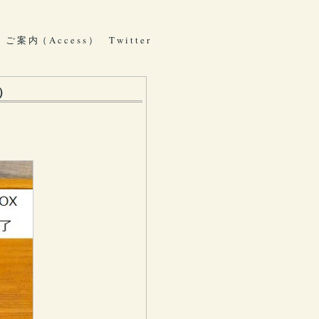
ご 案 内（ A c c e s s ）
T w i t t e r
）
。