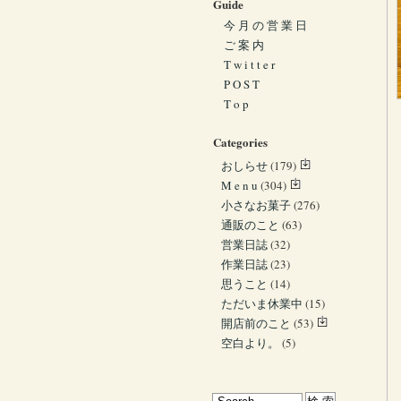
Guide
今 月 の 営 業 日
ご 案 内
T w i t t e r
P O S T
T o p
Categories
おしらせ
(179)
M e n u
(304)
小さなお菓子
(276)
通販のこと
(63)
営業日誌
(32)
作業日誌
(23)
思うこと
(14)
ただいま休業中
(15)
開店前のこと
(53)
空白より。
(5)