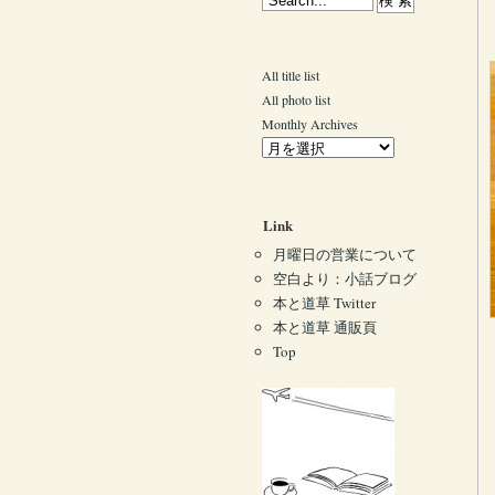
All title list
All photo list
Monthly Archives
Link
月曜日の営業について
空白より：小話ブログ
本と道草 Twitter
本と道草 通販頁
Top