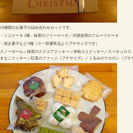
10種類のお菓子の詰め合わせセットです。
・ミニケーキ 2種：抹茶のツリーケーキ／洋酒使用のフルーツケーキ
・焼き菓子など 8種（※一部通常品よりプチサイズです）
スノーボール／抹茶のスクエアクッキー／米粉入りクッキー／スペキュロス 
きなこクッキー／紅茶のファッジ（プチサイズ）／くるみのマカロン（プチ