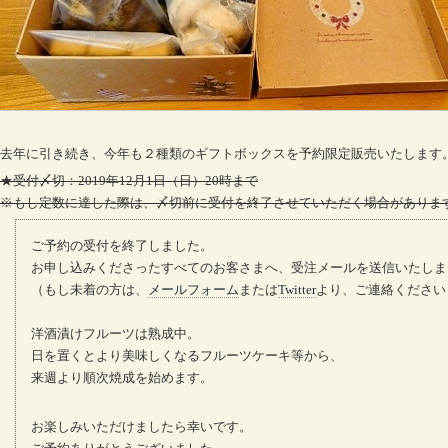
去年に引き続き、今年も２種類のギフトボックスを予約限定販売いたします
★受付〆切：2019年12月1日（日）20時まで
※もし定数に達した際は、〆切前に受付を終了させていただく場合がありま
ご予約の受付を終了しました。
お申し込みくださったすべてのお客さまへ、受注メールを送信いたしま
（もし未着の方は、
メールフォーム
または
Twitter
より、ご連絡ください
洋酒漬けフルーツは熟成中。
日を置くとより美味しくなるフルーツケーキ等から、
来週より順次焼成を始めます。
お楽しみいただけましたら幸いです。