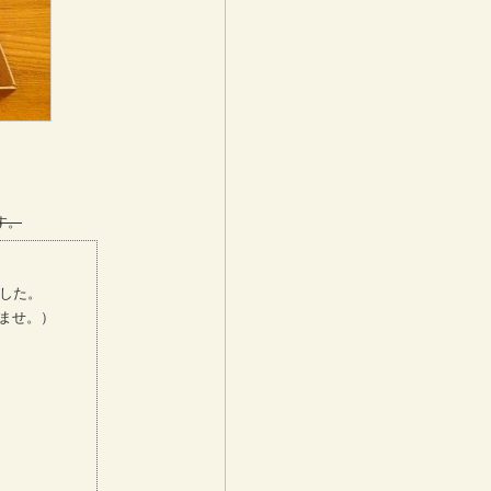
。
す。
した。
ませ。）