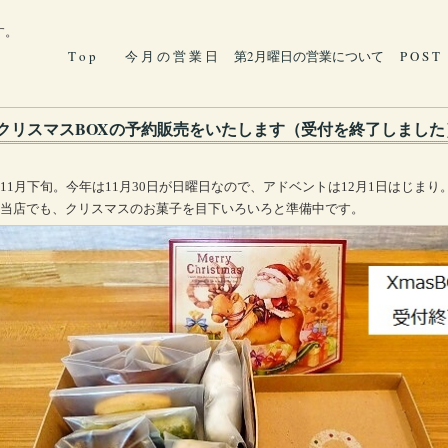
す。
T o p
今 月 の 営 業 日
第2月曜日の営業について
P O S T
クリスマスBOXの予約販売をいたします（受付を終了しました
11月下旬。今年は11月30日が日曜日なので、アドベントは12月1日はじまり
当店でも、クリスマスのお菓子を目下いろいろと準備中です。