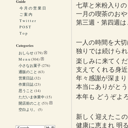
Guide
七草と米粉入りのク
今 月 の 営 業 日
一月の喫茶のおや
ご 案 内
T w i t t e r
第三週・第四週
P O S T
T o p
一人の時間を大切
Categories
独りでは続けら
おしらせ
(179)
M e n u
(304)
楽しみに来てく
小さなお菓子
(276)
支えてくれる身近
通販のこと
(63)
年々感謝が深まり
営業日誌
(32)
作業日誌
(23)
本当にありがと
思うこと
(14)
本年も どうぞよ
ただいま休業中
(15)
開店前のこと
(53)
空白より。
(5)
新しく迎えたこの
健康に恵まれ 明