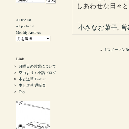
しあわせな日々
All title list
小さなお菓子
,
営
All photo list
Monthly Archives
«
〔スノーマンBO
Link
月曜日の営業について
空白より：小話ブログ
本と道草 Twitter
本と道草 通販頁
Top