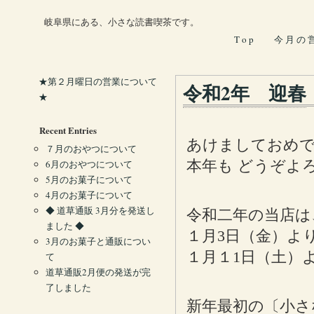
岐阜県にある、小さな読書喫茶です。
T o p
今 月 の 
★第２月曜日の営業について
令和2年 迎春
★
Recent Entries
あけましておめ
７月のおやつについて
本年も どうぞよ
6月のおやつについて
5月のお菓子について
4月のお菓子について
◆ 道草通販 3月分を発送し
令和二年の当店は
ました ◆
１月3日（金）よ
3月のお菓子と通販につい
１月１1日（土）
て
道草通販2月便の発送が完
了しました
新年最初の〔小さ