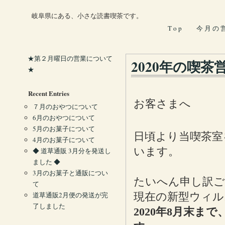
岐阜県にある、小さな読書喫茶です。
T o p
今 月 の 
★第２月曜日の営業について
2020年の喫
★
Recent Entries
お客さまへ
７月のおやつについて
6月のおやつについて
5月のお菓子について
日頃より当喫茶室
4月のお菓子について
います。
◆ 道草通販 3月分を発送し
ました ◆
3月のお菓子と通販につい
たいへん申し訳
て
道草通販2月便の発送が完
現在の新型ウィル
了しました
2020年8月末