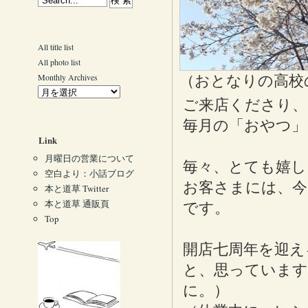
All title list
All photo list
Monthly Archives
（おとなりの高校
ご来店くださり、
毎月の「おやつ」
Link
月曜日の営業について
毎々、とても嬉し
空白より：小話ブログ
お客さまには、今
本と道草 Twitter
本と道草 通販頁
です。
Top
開店七周年を迎え
と、思っています
に。）