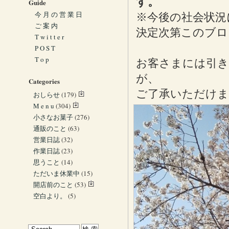
す。
Guide
今 月 の 営 業 日
※今後の社会状況
ご 案 内
決定次第このブ
T w i t t e r
P O S T
T o p
お客さまには引き
が、
Categories
ご了承いただけま
おしらせ
(179)
M e n u
(304)
小さなお菓子
(276)
通販のこと
(63)
営業日誌
(32)
作業日誌
(23)
思うこと
(14)
ただいま休業中
(15)
開店前のこと
(53)
空白より。
(5)