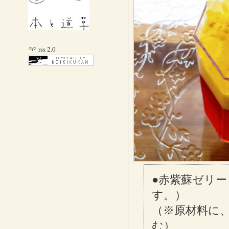
rss 2.0
●赤紫蘇ゼリー
す。）
（※原材料に
む）