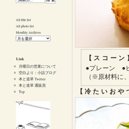
All title list
All photo list
Monthly Archives
【 ス コ ー ン
Link
月曜日の営業について
●プレーン ●
空白より：小話ブログ
（※原材料に
本と道草 Twitter
本と道草 通販頁
【 冷 た い お や
Top