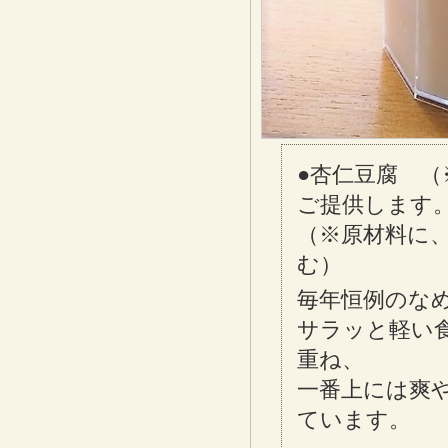
●杏仁豆腐 
ご提供します
（※原材料に
む）
毎年恒例のな
サラッと軽い
重ね、
一番上には爽
ています。