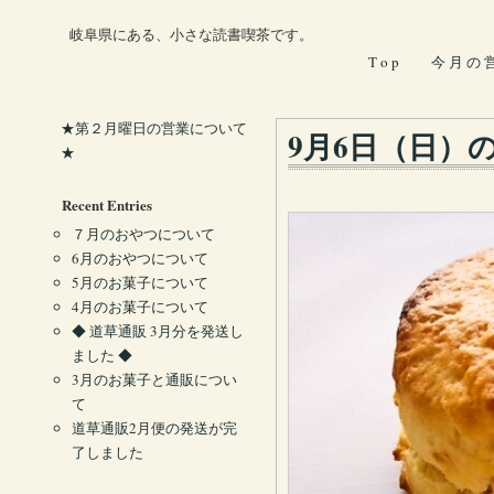
岐阜県にある、小さな読書喫茶です。
T o p
今 月 の 
★第２月曜日の営業について
9月6日（日）
★
Recent Entries
７月のおやつについて
6月のおやつについて
5月のお菓子について
4月のお菓子について
◆ 道草通販 3月分を発送し
ました ◆
3月のお菓子と通販につい
て
道草通販2月便の発送が完
了しました