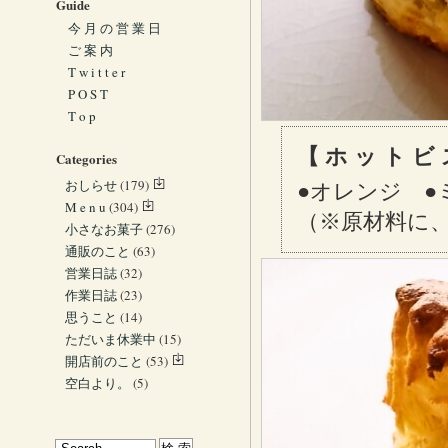
Guide
今 月 の 営 業 日
ご 案 内
T w i t t e r
P O S T
T o p
【 ホ ッ ト ビ 
Categories
おしらせ
(179)
●オレンジ ●
M e n u
(304)
（※原材料に
小さなお菓子
(276)
通販のこと
(63)
営業日誌
(32)
作業日誌
(23)
思うこと
(14)
ただいま休業中
(15)
開店前のこと
(53)
空白より。
(5)