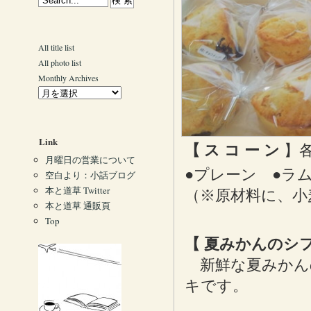
All title list
All photo list
Monthly Archives
Link
【 ス コ ー ン
】各
月曜日の営業について
●プレーン ●ラ
空白より：小話ブログ
本と道草 Twitter
（※原材料に、小
本と道草 通販頁
Top
【 夏みかんのシ
新鮮な夏みかん
キです。