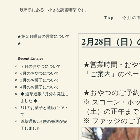
岐阜県にある、小さな読書喫茶です。
T o p
今 月 の 
★第２月曜日の営業について
2月28日（日
★
Recent Entries
★営業時間・おや
７月のおやつについて
「ご案内」
のペー
6月のおやつについて
5月のお菓子について
4月のお菓子について
★おやつのご予約
◆ 道草通販 3月分を発送し
ました ◆
※ スコーン・ホ
3月のお菓子と通販につい
（土）の正午まで
て
※ ファッジのご
道草通販2月便の発送が完
了しました