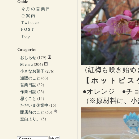
Guide
今 月 の 営 業 日
ご 案 内
T w i t t e r
P O S T
T o p
Categories
おしらせ
(179)
M e n u
(304)
（紅梅も咲き始め
小さなお菓子
(276)
通販のこと
(63)
【 ホ ッ ト ビ ス 
営業日誌
(32)
●オレンジ ●チ
作業日誌
(23)
思うこと
(14)
（※原材料に、小
ただいま休業中
(15)
開店前のこと
(53)
空白より。
(5)