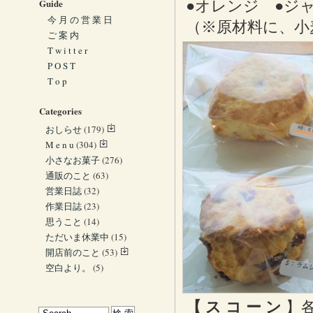
Guide
●オレンジ ●ジ
今 月 の 営 業 日
（※原材料に、小
ご 案 内
T w i t t e r
P O S T
T o p
Categories
おしらせ
(179)
M e n u
(304)
小さなお菓子
(276)
通販のこと
(63)
営業日誌
(32)
作業日誌
(23)
思うこと
(14)
ただいま休業中
(15)
開店前のこと
(53)
空白より。
(5)
【 ス コ ー ン
】各