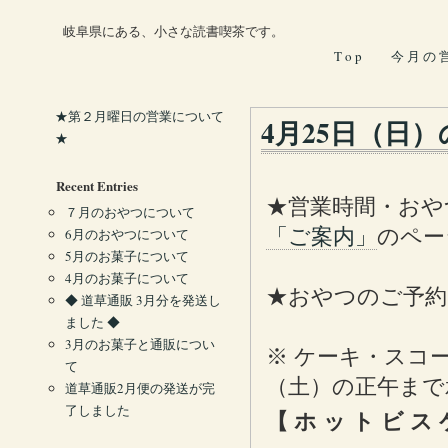
岐阜県にある、小さな読書喫茶です。
T o p
今 月 の 
★第２月曜日の営業について
4月25日（日
★
Recent Entries
★営業時間・おや
７月のおやつについて
「ご案内」
のペー
6月のおやつについて
5月のお菓子について
4月のお菓子について
★おやつのご予約
◆ 道草通販 3月分を発送し
ました ◆
3月のお菓子と通販につい
※ ケーキ・スコ
て
（土）の正午まで
道草通販2月便の発送が完
了しました
【 ホ ッ ト ビ ス 