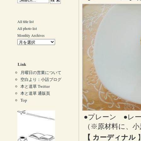
All title list
All photo list
Monthly Archives
Link
月曜日の営業について
空白より：小話ブログ
本と道草 Twitter
本と道草 通販頁
Top
●プレーン ●レ
（※原材料に、小
【 カーディナル