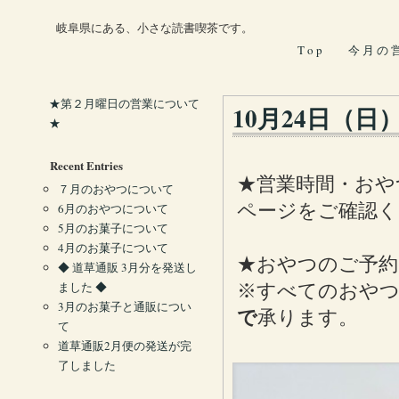
岐阜県にある、小さな読書喫茶です。
T o p
今 月 の 
★第２月曜日の営業について
10月24日（日
★
Recent Entries
★営業時間・おや
７月のおやつについて
ページをご確認く
6月のおやつについて
5月のお菓子について
4月のお菓子について
★おやつのご予約
◆ 道草通販 3月分を発送し
ました ◆
※すべてのおやつ
3月のお菓子と通販につい
で
承ります。
て
道草通販2月便の発送が完
了しました