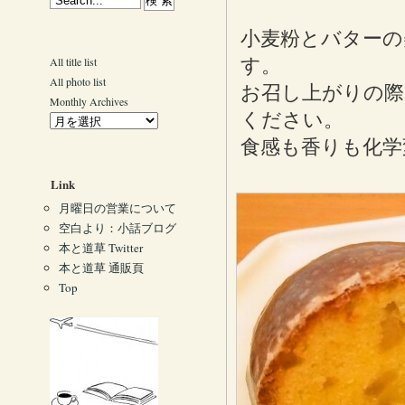
小麦粉とバターの
All title list
す。
All photo list
お召し上がりの際
Monthly Archives
ください。
食感も香りも化学
Link
月曜日の営業について
空白より：小話ブログ
本と道草 Twitter
本と道草 通販頁
Top