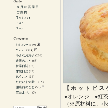
Guide
今 月 の 営 業 日
ご 案 内
T w i t t e r
P O S T
T o p
Categories
おしらせ
(179)
M e n u
(304)
小さなお菓子
(276)
通販のこと
(63)
営業日誌
(32)
作業日誌
(23)
思うこと
(14)
ただいま休業中
(15)
開店前のこと
(53)
【 ホ ッ ト ビ ス 
空白より。
(5)
●オレンジ ●紅
（※原材料に、小