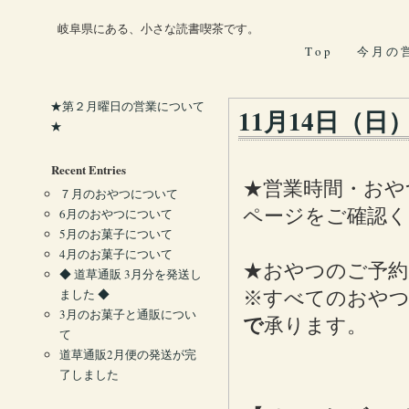
岐阜県にある、小さな読書喫茶です。
T o p
今 月 の 
★第２月曜日の営業について
11月14日（日
★
Recent Entries
★営業時間・おや
７月のおやつについて
ページをご確認く
6月のおやつについて
5月のお菓子について
4月のお菓子について
★おやつのご予約
◆ 道草通販 3月分を発送し
ました ◆
※すべてのおやつ
3月のお菓子と通販につい
で
承ります。
て
道草通販2月便の発送が完
了しました