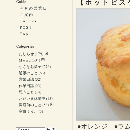
Guide
【 ホ ッ ト ビ ス 
今 月 の 営 業 日
ご 案 内
T w i t t e r
P O S T
T o p
Categories
おしらせ
(179)
M e n u
(304)
小さなお菓子
(276)
通販のこと
(63)
営業日誌
(32)
作業日誌
(23)
思うこと
(14)
ただいま休業中
(15)
開店前のこと
(53)
空白より。
(5)
●オレンジ ●ラ