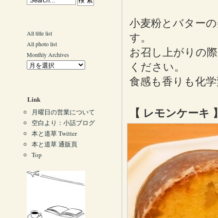
小麦粉とバターの
All title list
す。
All photo list
お召し上がりの際
Monthly Archives
ください。
食感も香りも化学
Link
【 レモンケーキ 
月曜日の営業について
空白より：小話ブログ
本と道草 Twitter
本と道草 通販頁
Top