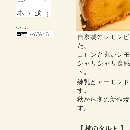
rss 2.0
自家製のレモンピ
た、
コロンと丸いレモ
シャリシャリ食
ト。
練乳とアーモンド
す。
秋から冬の新作焼
す。
【 柿のタルト 】