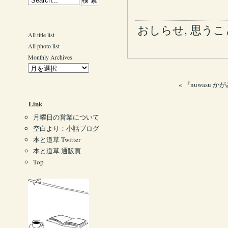
おしらせ
,
思うこ
All title list
All photo list
Monthly Archives
«
『nuwasu か
Link
月曜日の営業について
空白より：小話ブログ
本と道草 Twitter
本と道草 通販頁
Top