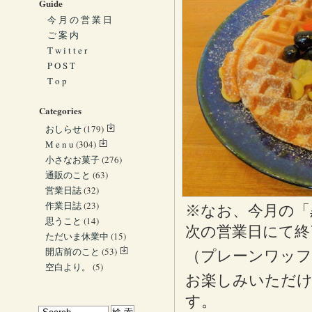
Guide
今 月 の 営 業 日
ご 案 内
T w i t t e r
P O S T
T o p
Categories
おしらせ
(179)
M e n u
(304)
小さなお菓子
(276)
通販のこと
(63)
営業日誌
(32)
作業日誌
(23)
※なお、今月の「
思うこと
(14)
次の営業日にて終
ただいま休業中
(15)
開店前のこと
(53)
（プレーンワッフ
空白より。
(5)
お楽しみいただ
す。