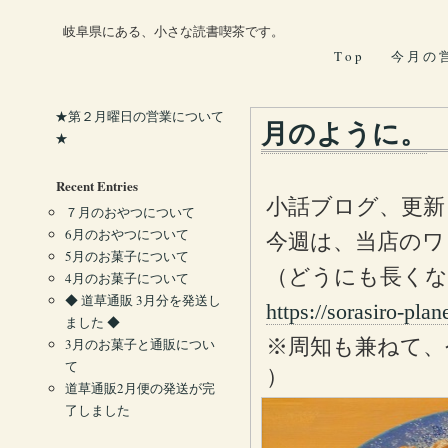
岐阜県にある、小さな読書喫茶です。
T o p
今 月 の 
★第２月曜日の営業について
月のように。
★
Recent Entries
小話ブログ、更新
７月のおやつについて
6月のおやつについて
今週は、当店のワ
5月のお菓子について
（どうにも長くな
4月のお菓子について
◆ 道草通販 3月分を発送し
https://sorasiro-pla
ました ◆
※周知も兼ねて、今
3月のお菓子と通販につい
て
）
道草通販2月便の発送が完
了しました