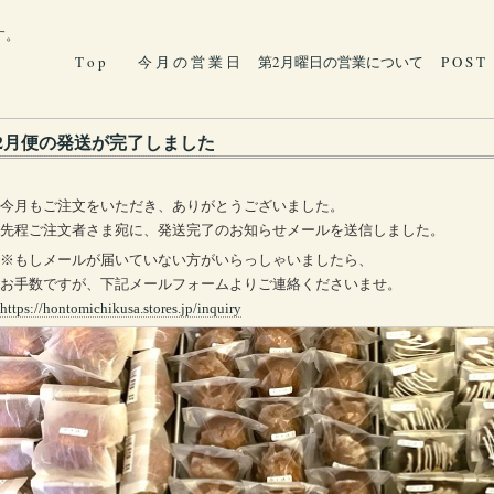
す。
T o p
今 月 の 営 業 日
第2月曜日の営業について
P O S T
2月便の発送が完了しました
今月もご注文をいただき、ありがとうございました。
先程ご注文者さま宛に、発送完了のお知らせメールを送信しました。
※もしメールが届いていない方がいらっしゃいましたら、
お手数ですが、下記メールフォームよりご連絡くださいませ。
https://hontomichikusa.stores.jp/inquiry