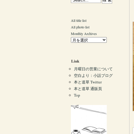
All title list
All photo list
Monthly Archives
Link
月曜日の営業について
空白より：小話ブログ
本と道草 Twitter
本と道草 通販頁
Top