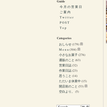
Guide
今 月 の 営 業 日
ご 案 内
T w i t t e r
P O S T
T o p
Categories
おしらせ
(179)
M e n u
(304)
小さなお菓子
(276)
通販のこと
(63)
営業日誌
(32)
作業日誌
(23)
思うこと
(14)
ただいま休業中
(15)
開店前のこと
(53)
空白より。
(5)