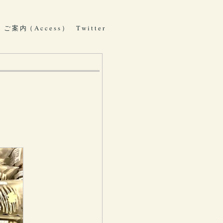
ご 案 内（ A c c e s s ）
T w i t t e r