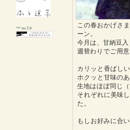
この春おかげさ
rss 2.0
ーン。
今月は、甘納豆入
週替わりでご用意
カリッと香ばしい
ホクッと甘味のあ
生地はほぼ同じ（
それぞれに美味し
た。
もしお好みに合