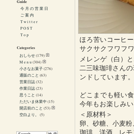
Guide
今 月 の 営 業 日
ご 案 内
T w i t t e r
P O S T
T o p
ほろ苦いコーヒー
Categories
サクサクフワフワ軽
おしらせ
(179)
メレンゲ（白）と
M e n u
(304)
二三味珈琲さんの
小さなお菓子
(276)
通販のこと
(63)
ンドしています
営業日誌
(32)
作業日誌
(23)
どこまでも軽い食
思うこと
(14)
ただいま休業中
(15)
今年もお楽しみい
開店前のこと
(53)
＜原材料＞
空白より。
(5)
卵、砂糖、小麦粉
珈琲、洋酒、レモ