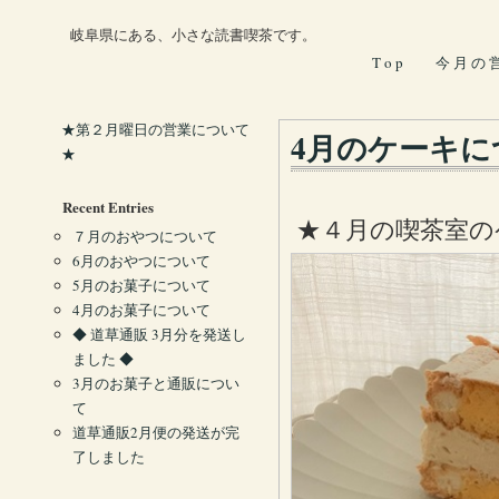
岐阜県にある、小さな読書喫茶です。
T o p
今 月 の 
★第２月曜日の営業について
4月のケーキに
★
Recent Entries
★４月の喫茶室の
７月のおやつについて
6月のおやつについて
5月のお菓子について
4月のお菓子について
◆ 道草通販 3月分を発送し
ました ◆
3月のお菓子と通販につい
て
道草通販2月便の発送が完
了しました