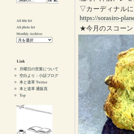
▽カーディナル
https://sorasiro-pla
All title list
All photo list
★今月のスコーン
Monthly Archives
Link
月曜日の営業について
空白より：小話ブログ
本と道草 Twitter
本と道草 通販頁
Top