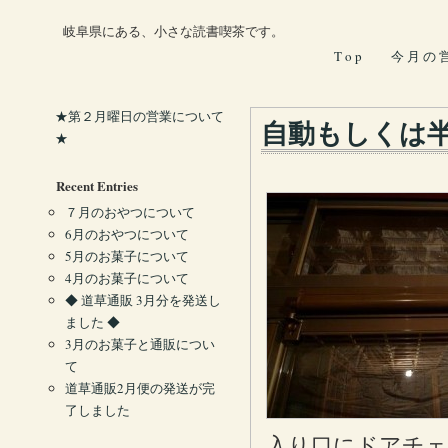
岐阜県にある、小さな読書喫茶です。
T o p
今 月 の 
★第２月曜日の営業について
自動もしくは
★
Recent Entries
７月のおやつについて
6月のおやつについて
5月のお菓子について
4月のお菓子について
◆ 道草通販 3月分を発送し
ました ◆
3月のお菓子と通販につい
て
道草通販2月便の発送が完
了しました
入り口にドアチ