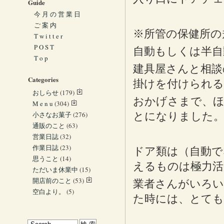
Guide
今 月 の 営 業 日
ご 案 内
※所管の保健所の
T w i t t e r
P O S T
自動もしくは半自
T o p
建具屋さんと相談
Categories
掛けを付けられる
おしらせ
(179)
おかげさまで、ほ
M e n u
(304)
小さなお菓子
(276)
とになりました
通販のこと
(63)
営業日誌
(32)
作業日誌
(23)
ドア類は（自動で
思うこと
(14)
えるものは極力活
ただいま休業中
(15)
開店前のこと
(53)
業者さんがいろい
空白より。
(5)
た時には、とて