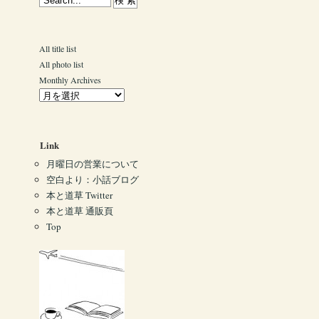
All title list
All photo list
Monthly Archives
Link
月曜日の営業について
空白より：小話ブログ
本と道草 Twitter
本と道草 通販頁
Top