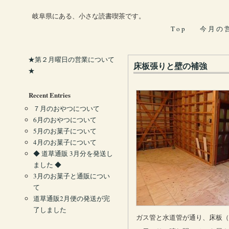
岐阜県にある、小さな読書喫茶です。
T o p
今 月 の 
★第２月曜日の営業について
床板張りと壁の補強
★
Recent Entries
７月のおやつについて
6月のおやつについて
5月のお菓子について
4月のお菓子について
◆ 道草通販 3月分を発送し
ました ◆
3月のお菓子と通販につい
て
道草通販2月便の発送が完
了しました
ガス管と水道管が通り、床板（