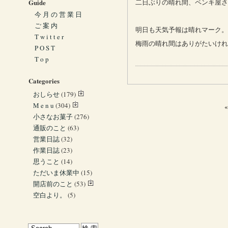
Guide
二日ぶりの晴れ間、ペンキ屋さ
今 月 の 営 業 日
ご 案 内
明日も天気予報は晴れマーク。
T w i t t e r
梅雨の晴れ間はありがたいけれ
P O S T
T o p
Categories
おしらせ
(179)
M e n u
(304)
小さなお菓子
(276)
通販のこと
(63)
営業日誌
(32)
作業日誌
(23)
思うこと
(14)
ただいま休業中
(15)
開店前のこと
(53)
空白より。
(5)