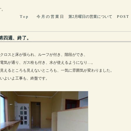
す。
T o p
今 月 の 営 業 日
第2月曜日の営業について
P O S T
第四週、終了。
クロスと床が張られ、ルーフが付き、階段ができ、
電気が通り、ガス栓も付き、水が使えるようになり…。
見えるところも見えないところも、一気に雰囲気が変わりました。
いよいよ工事も、終盤です。