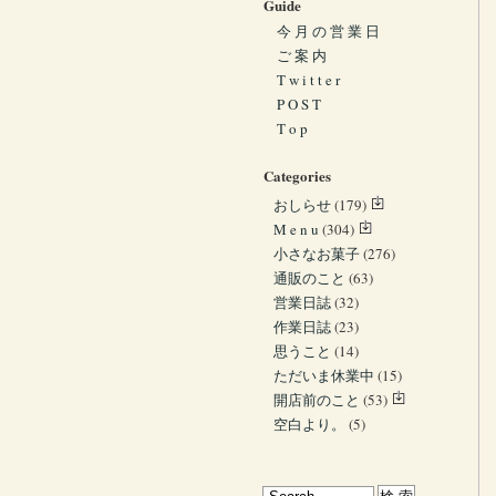
Guide
今 月 の 営 業 日
ご 案 内
T w i t t e r
P O S T
T o p
Categories
おしらせ
(179)
M e n u
(304)
小さなお菓子
(276)
通販のこと
(63)
営業日誌
(32)
作業日誌
(23)
思うこと
(14)
ただいま休業中
(15)
開店前のこと
(53)
空白より。
(5)