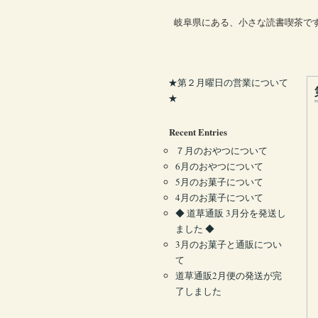
岐阜県にある、小さな読書喫茶で
★第２月曜日の営業について
★
Recent Entries
７月のおやつについて
6月のおやつについて
5月のお菓子について
4月のお菓子について
◆ 道草通販 3月分を発送し
ました ◆
3月のお菓子と通販につい
て
道草通販2月便の発送が完
了しました