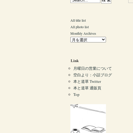
All title list
All photo list
Monthly Archives
Link
月曜日の営業について
空白より：小話ブログ
本と道草 Twitter
本と道草 通販頁
Top