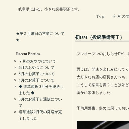
岐阜県にある、小さな読書喫茶です。
T o p
今 月 の 
★第２月曜日の営業について
初DM（投函準備完了）
★
Recent Entries
プレオープンのおしらせDM、
７月のおやつについて
6月のおやつについて
思えば、開店を楽しみにしてく
5月のお菓子について
大好きなお店の店長さんへも、
4月のお菓子について
こうして葉書を書くことは殆ど
◆ 道草通販 3月分を発送し
ました ◆
密かに緊張しました。
3月のお菓子と通販につい
て
予備用葉書、多めに刷っておい
道草通販2月便の発送が完
了しました