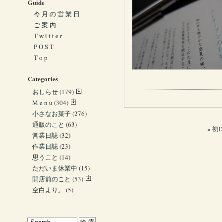
Guide
今 月 の 営 業 日
ご 案 内
T w i t t e r
P O S T
T o p
Categories
おしらせ
(179)
M e n u
(304)
小さなお菓子
(276)
通販のこと
(63)
«
初
営業日誌
(32)
作業日誌
(23)
思うこと
(14)
ただいま休業中
(15)
開店前のこと
(53)
空白より。
(5)