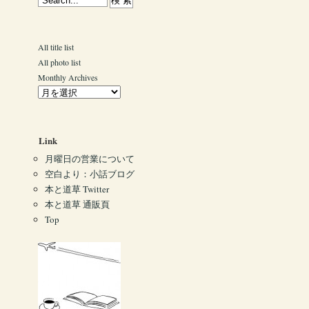
All title list
All photo list
Monthly Archives
Link
月曜日の営業について
空白より：小話ブログ
本と道草 Twitter
本と道草 通販頁
Top