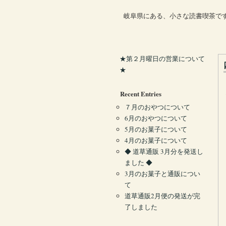
岐阜県にある、小さな読書喫茶で
★第２月曜日の営業について
★
Recent Entries
７月のおやつについて
6月のおやつについて
5月のお菓子について
4月のお菓子について
◆ 道草通販 3月分を発送し
ました ◆
3月のお菓子と通販につい
て
道草通販2月便の発送が完
了しました