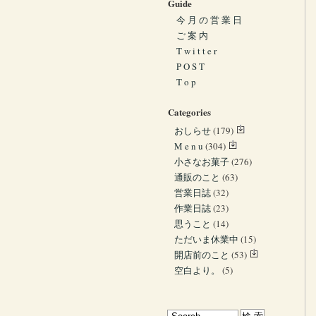
Guide
今 月 の 営 業 日
ご 案 内
T w i t t e r
P O S T
T o p
Categories
おしらせ
(179)
M e n u
(304)
小さなお菓子
(276)
通販のこと
(63)
営業日誌
(32)
作業日誌
(23)
思うこと
(14)
ただいま休業中
(15)
開店前のこと
(53)
空白より。
(5)