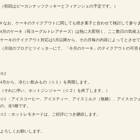
（初回はピーカンナッツクッキーとフィナンシェの予定です。）
# なお、ケーキのテイクアウトに関しても焼き菓子と合わせて検討して参り
4月のケーキ（苺ヨーグルトレアチーズ）は熱に大変弱く、ここ数日の気候
ケーキのテイクアウト対応は5月以降から、その月毎の内容によってとさせ
（月頭のブログとツイッタ―にて、「今月のケーキ」のテイクアウトの可否
※2
4月から、冷たい飲みもの（☆１）を再開します。
（それに伴い、ホットジンジャー（☆２）を終了します。）
☆1 ：アイスコーヒー、アイスティー、アイスミルク（無糖）、アイスカ
の、全5種です。
☆2 ：ホットレモネードは、ご好評につき継続します。
よろしくお願いします。