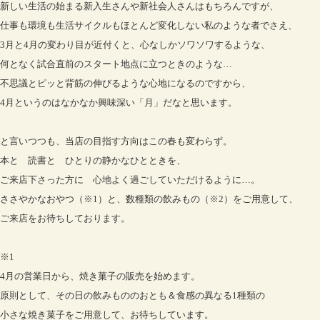
新しい生活の始まる新入生さんや新社会人さんはもちろんですが、
仕事も環境も生活サイクルもほとんど変化しない私のような者でさえ、
3月と4月の変わり目が近付くと、心なしかソワソワするような、
何となく試合直前のスタート地点に立つときのような…
不思議とピッと背筋の伸びるような心地になるのですから、
4月というのはなかなか興味深い「月」だなと思います。
と言いつつも、当店の目指す方向はこの春も変わらず。
本と 読書と ひとりの静かなひとときを、
ご来店下さった方に 心地よく過ごしていただけるように…。
ささやかなおやつ（※1）と、数種類の飲みもの（※2）をご用意して、
ご来店をお待ちしております。
※1
4月の営業日から、焼き菓子の販売を始めます。
原則として、その日の飲みもののおとも＆食感の異なる1種類の
小さな焼き菓子をご用意して、お待ちしています。