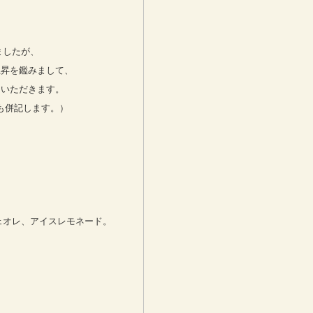
ましたが、
上昇を鑑みまして、
ていただきます。
も併記します。）
フェオレ、アイスレモネード。