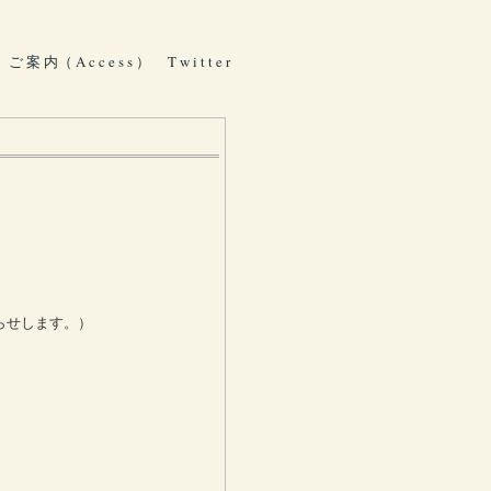
ご 案 内（ A c c e s s ）
T w i t t e r
らせします。）
、