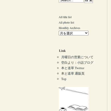
All title list
All photo list
Monthly Archives
Link
月曜日の営業について
空白より：小話ブログ
本と道草 Twitter
本と道草 通販頁
Top