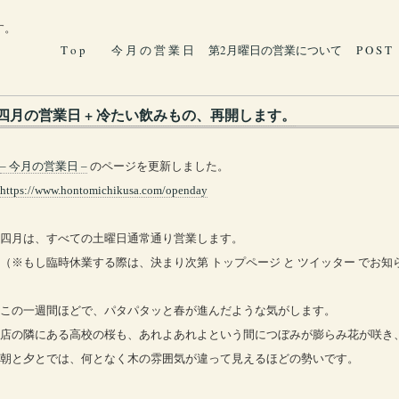
す。
T o p
今 月 の 営 業 日
第2月曜日の営業について
P O S T
四月の営業日 + 冷たい飲みもの、再開します。
– 今月の営業日 –
のページを更新しました。
https://www.hontomichikusa.com/openday
四月は、すべての土曜日通常通り営業します。
（※もし臨時休業する際は、決まり次第 トップページ と ツイッター でお知
この一週間ほどで、パタパタッと春が進んだような気がします。
店の隣にある高校の桜も、あれよあれよという間につぼみが膨らみ花が咲き
朝と夕とでは、何となく木の雰囲気が違って見えるほどの勢いです。