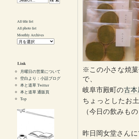
All title list
All photo list
Monthly Archives
Link
※この小さな焼菓
月曜日の営業について
で、
空白より：小話ブログ
本と道草 Twitter
岐阜市殿町の
古本
本と道草 通販頁
Top
ちょっとしたお土
（今日の飲みもの
昨日岡女堂さんに