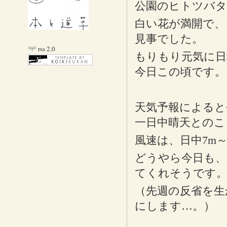
公園のヒトツバ
白い花が満開で、
見事でした。
rss 2.0
もりもり元気に日
今日この頃です。
天気予報によると
一日中晴天とのこ
風速は、日中7m
どうやら今日も、
てくれそうです
（先週の反省を生
にします…。）