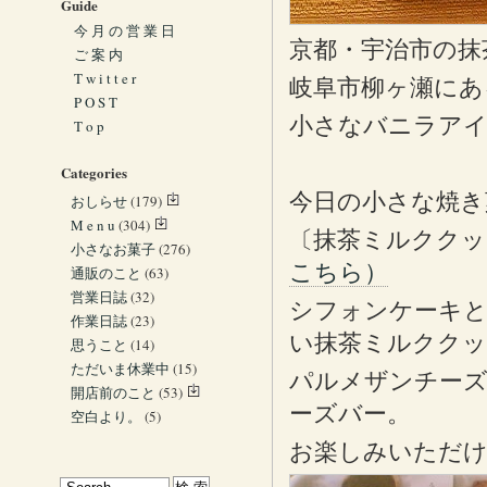
Guide
今 月 の 営 業 日
京都・宇治市の抹
ご 案 内
T w i t t e r
岐阜市柳ヶ瀬にあ
P O S T
小さなバニラア
T o p
Categories
今日の小さな焼き
おしらせ
(179)
M e n u
(304)
〔抹茶ミルククッ
小さなお菓子
(276)
こちら）
通販のこと
(63)
営業日誌
(32)
シフォンケーキと
作業日誌
(23)
い抹茶ミルククッ
思うこと
(14)
ただいま休業中
(15)
パルメザンチー
開店前のこと
(53)
ーズバー。
空白より。
(5)
お楽しみいただ