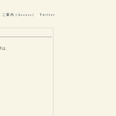
ご 案 内（ A c c e s s ）
T w i t t e r
子は、