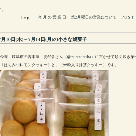
す。
T o p
今 月 の 営 業 日
第2月曜日の営業について
P O S T
7月10日(木)～7月14日(月)の小さな焼菓子
今週、岐阜市の古本屋
徒然舎
さん（
@tsurezuresha
）に置かせて頂く焼き菓
〔はちみつレモンクッキー〕と、〔米粉入り抹茶クッキー〕です。