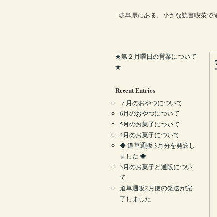
岐阜県にある、小さな読書喫茶で
★第２月曜日の営業について
★
Recent Entries
７月のおやつについて
6月のおやつについて
5月のお菓子について
4月のお菓子について
◆ 道草通販 3月分を発送し
ました ◆
3月のお菓子と通販につい
て
道草通販2月便の発送が完
了しました