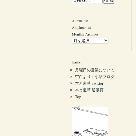
All title list
All photo list
Monthly Archives
Link
月曜日の営業について
空白より：小話ブログ
本と道草 Twitter
本と道草 通販頁
Top