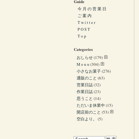
Guide
今 月 の 営 業 日
ご 案 内
T w i t t e r
P O S T
T o p
Categories
おしらせ
(179)
M e n u
(304)
小さなお菓子
(276)
通販のこと
(63)
営業日誌
(32)
作業日誌
(23)
思うこと
(14)
ただいま休業中
(15)
開店前のこと
(53)
空白より。
(5)