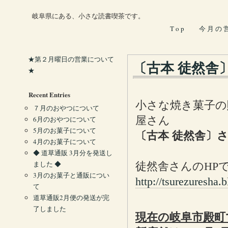
岐阜県にある、小さな読書喫茶です。
T o p
今 月 の 
★第２月曜日の営業について
〔古本 徒然舎
★
Recent Entries
小さな焼き菓子の
７月のおやつについて
屋さん
6月のおやつについて
5月のお菓子について
〔古本 徒然舎〕
4月のお菓子について
◆ 道草通販 3月分を発送し
ました ◆
徒然舎さんのHP
3月のお菓子と通販につい
http://tsurezuresha.
て
道草通販2月便の発送が完
了しました
現在の岐阜市殿町