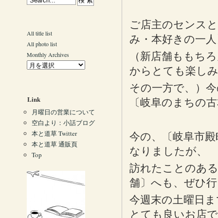
ご店主のセンスと
All title list
み・本好きの一人
All photo list
（新店舗ももちろ
Monthly Archives
からとても楽し
その一方で、）今
Link
〔岐阜のまちの古
月曜日の営業について
空白より：小話ブログ
本と道草 Twitter
今の、〔岐阜市殿
本と道草 通販頁
なりましたが、
Top
訪れたことのある
舗〕へも、ぜひ行
今週末の土曜日ま
とても良いお店で