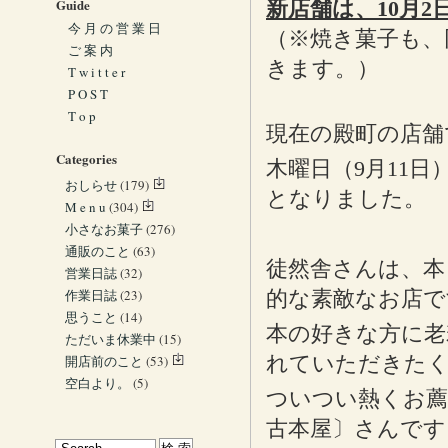
Guide
新店舗は、10月
今 月 の 営 業 日
（※焼き菓子も、
ご 案 内
きます。）
T w i t t e r
P O S T
T o p
現在の殿町の店舗
Categories
木曜日（9月11日
おしらせ
(179)
となりました。
M e n u
(304)
小さなお菓子
(276)
通販のこと
(63)
徒然舎さんは、本
営業日誌
(32)
作業日誌
(23)
的な素敵なお店で
思うこと
(14)
本の好きな方に老
ただいま休業中
(15)
れていただきた
開店前のこと
(53)
空白より。
(5)
ついつい熱くお
古本屋〕さんです