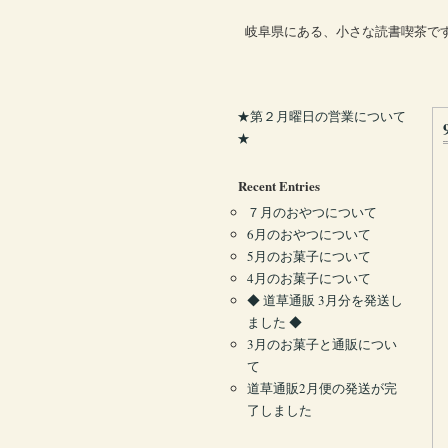
岐阜県にある、小さな読書喫茶で
★第２月曜日の営業について
★
Recent Entries
７月のおやつについて
6月のおやつについて
5月のお菓子について
4月のお菓子について
◆ 道草通販 3月分を発送し
ました ◆
3月のお菓子と通販につい
て
道草通販2月便の発送が完
了しました