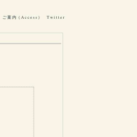
ご 案 内（ A c c e s s ）
T w i t t e r