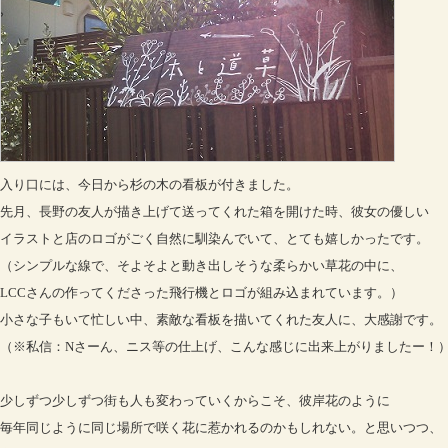
入り口には、今日から杉の木の看板が付きました。
先月、長野の友人が描き上げて送ってくれた箱を開けた時、彼女の優しい
イラストと店のロゴがごく自然に馴染んでいて、とても嬉しかったです。
（シンプルな線で、そよそよと動き出しそうな柔らかい草花の中に、
LCCさんの作ってくださった飛行機とロゴが組み込まれています。）
小さな子もいて忙しい中、素敵な看板を描いてくれた友人に、大感謝です。
（※私信：Nさーん、ニス等の仕上げ、こんな感じに出来上がりましたー！
少しずつ少しずつ街も人も変わっていくからこそ、彼岸花のように
毎年同じように同じ場所で咲く花に惹かれるのかもしれない。と思いつつ、