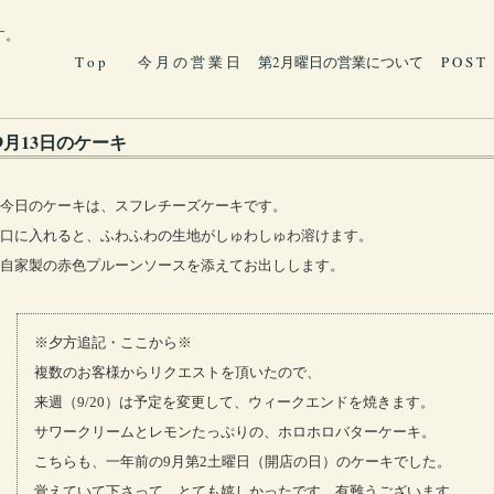
す。
T o p
今 月 の 営 業 日
第2月曜日の営業について
P O S T
9月13日のケーキ
今日のケーキは、スフレチーズケーキです。
口に入れると、ふわふわの生地がしゅわしゅわ溶けます。
自家製の赤色プルーンソースを添えてお出しします。
※夕方追記・ここから※
複数のお客様からリクエストを頂いたので、
来週（9/20）は予定を変更して、ウィークエンドを焼きます。
サワークリームとレモンたっぷりの、ホロホロバターケーキ。
こちらも、一年前の9月第2土曜日（開店の日）のケーキでした。
覚えていて下さって、とても嬉しかったです。有難うございます。