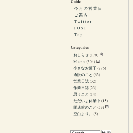
Guide
今 月 の 営 業 日
ご 案 内
T w i t t e r
P O S T
T o p
Categories
おしらせ
(179)
M e n u
(304)
小さなお菓子
(276)
通販のこと
(63)
営業日誌
(32)
作業日誌
(23)
思うこと
(14)
ただいま休業中
(15)
開店前のこと
(53)
空白より。
(5)