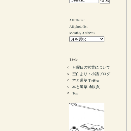
All title list
All photo list
Monthly Archives
Link
月曜日の営業について
空白より：小話ブログ
本と道草 Twitter
本と道草 通販頁
Top