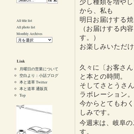
少し種類を増やし
から、私も
明日お届けする焼
All title list
All photo list
（お届けする内容
Monthly Archives
す。）
お楽しみいただ
Link
久々に〔お客さん
月曜日の営業について
空白より：小話ブログ
と本との時間。
本と道草 Twitter
そしてさとうさん
本と道草 通販頁
ラボレーション。
Top
今からとてもわ
しみです。
今週末は、岐阜の
す。