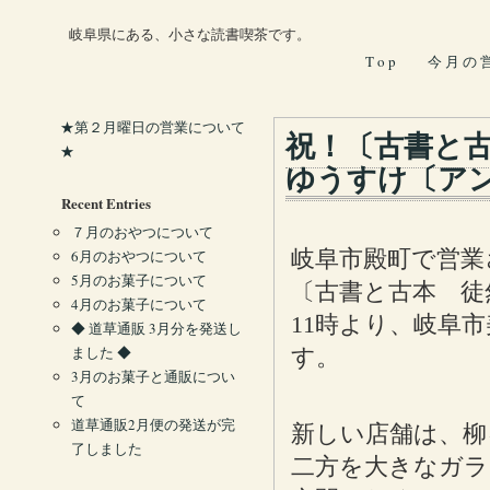
岐阜県にある、小さな読書喫茶です。
T o p
今 月 の 
★第２月曜日の営業について
祝！〔古書と
★
ゆうすけ〔ア
Recent Entries
７月のおやつについて
岐阜市殿町で営業
6月のおやつについて
5月のお菓子について
〔古書と古本 徒
4月のお菓子について
11時より、岐阜
◆ 道草通販 3月分を発送し
ました ◆
す。
3月のお菓子と通販につい
て
道草通販2月便の発送が完
新しい店舗は、柳
了しました
二方を大きなガラ