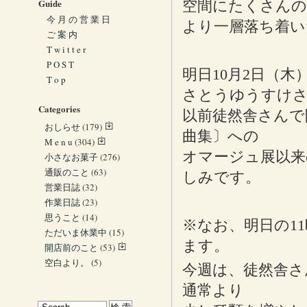
Guide
空間にたくさんの
今 月 の 営 業 日
より一層落ち着い
ご 案 内
T w i t t e r
P O S T
明日10月2日（
T o p
さとうゆうすけさ
Categories
以前徒然舎さんで
おしらせ
(179)
曲集〕への
M e n u
(304)
オマージュ展以
小さなお菓子
(276)
通販のこと
(63)
しみです。
営業日誌
(32)
作業日誌
(23)
思うこと
(14)
※なお、明日の1
ただいま休業中
(15)
ます。
開店前のこと
(53)
空白より。
(5)
今週は、徒然舎さ
通常より