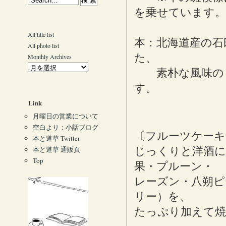
を乗せています。
All title list
本：北海道産の石
All photo list
た、
Monthly Archives
素朴な風味のビ
す。
Link
月曜日の営業について
空白より：小話ブログ
〔フルーツケーキ
本と道草 Twitter
本と道草 通販頁
じっくりと洋酒に
Top
果・プルーン・
レーズン・八朔ピ
リー）を、
たっぷり加えて焼