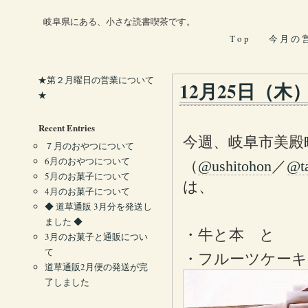
岐阜県にある、小さな読書喫茶です。
T o p
今 月 の 
★第２月曜日の営業について
12月25日（木
★
Recent Entries
今週、岐阜市美殿
７月のおやつについて
6月のおやつについて
（
@ushitohon
／
@t
5月のお菓子について
は、
4月のお菓子について
◆ 道草通販 3月分を発送し
ました ◆
・牛と本 と
3月のお菓子と通販につい
て
・フルーツケーキ
道草通販2月便の発送が完
了しました