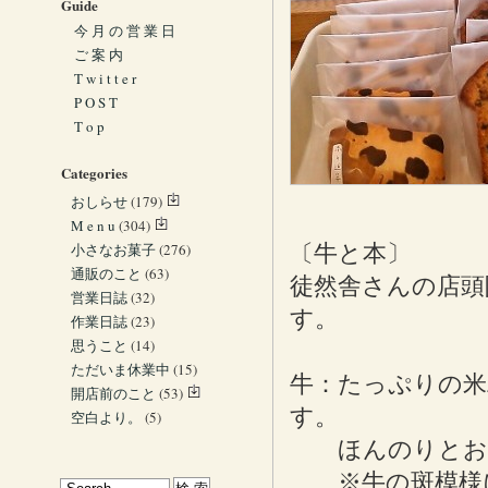
Guide
今 月 の 営 業 日
ご 案 内
T w i t t e r
P O S T
T o p
Categories
おしらせ
(179)
M e n u
(304)
小さなお菓子
(276)
〔牛と本〕
通販のこと
(63)
徒然舎さんの店頭
営業日誌
(32)
す。
作業日誌
(23)
思うこと
(14)
ただいま休業中
(15)
牛：たっぷりの米
開店前のこと
(53)
す。
空白より。
(5)
ほんのりとお米
※牛の斑模様に