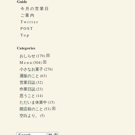
Guide
今 月 の 営 業 日
ご 案 内
T w i t t e r
P O S T
T o p
Categories
おしらせ
(179)
M e n u
(304)
小さなお菓子
(276)
通販のこと
(63)
営業日誌
(32)
作業日誌
(23)
思うこと
(14)
ただいま休業中
(15)
開店前のこと
(53)
空白より。
(5)