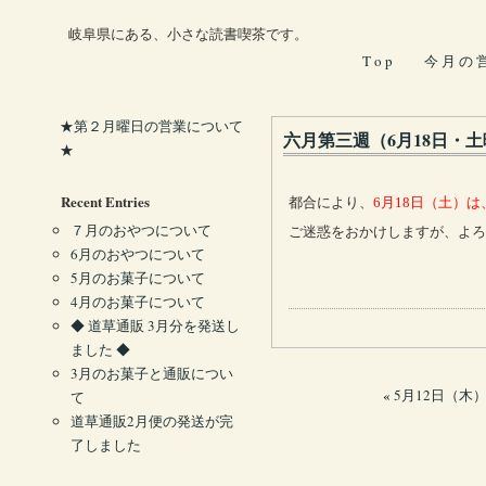
岐阜県にある、小さな読書喫茶です。
T o p
今 月 の 
★第２月曜日の営業について
六月第三週（6月18日・
★
Recent Entries
都合により、
6月18日（土）
７月のおやつについて
ご迷惑をおかけしますが、よろ
6月のおやつについて
5月のお菓子について
4月のお菓子について
◆ 道草通販 3月分を発送し
ました ◆
3月のお菓子と通販につい
«
5月12日（木）
て
道草通販2月便の発送が完
了しました