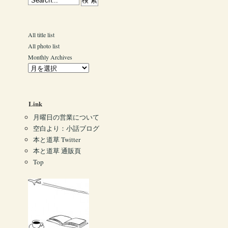
All title list
All photo list
Monthly Archives
Link
月曜日の営業について
空白より：小話ブログ
本と道草 Twitter
本と道草 通販頁
Top