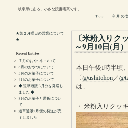
岐阜県にある、小さな読書喫茶です。
T o p
今 月 の 
★第２月曜日の営業について
〔米粉入りクッ
★
～9月10日(月
Recent Entries
７月のおやつについて
本日午後1時半頃
6月のおやつについて
5月のお菓子について
〔
@ushitohon
／
@t
4月のお菓子について
は、
◆ 道草通販 3月分を発送し
ました ◆
3月のお菓子と通販につい
て
・ 米粉入りクッ
道草通販2月便の発送が完
了しました