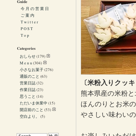
Guide
今 月 の 営 業 日
ご 案 内
T w i t t e r
P O S T
T o p
Categories
おしらせ
(179)
M e n u
(304)
小さなお菓子
(276)
通販のこと
(63)
〔米粉入りクッキ
営業日誌
(32)
作業日誌
(23)
熊本県産の米粉と
思うこと
(14)
ただいま休業中
(15)
ほんのりとお米
開店前のこと
(53)
やさしい味わい
空白より。
(5)
お楽しみいただ