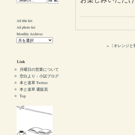
All title list
All photo list
Monthly Archives
«
〔オレンジと青
Link
月曜日の営業について
空白より：小話ブログ
本と道草 Twitter
本と道草 通販頁
Top